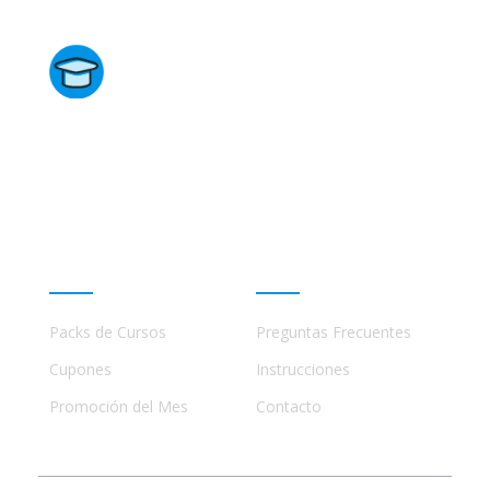
Directorio de Cursos
Este sitio no está afiliado ni está relacionado de
ninguna manera con academias, marcas, o terceros
comerciales, incluidos Udemy, Crehana, Domestika,
Miniconbali, etc..
Promociones
Ayuda
Packs de Cursos
Preguntas Frecuentes
Cupones
Instrucciones
Promoción del Mes
Contacto