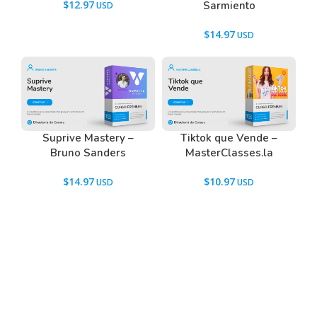
$
12.97
Sarmiento
$
14.97
Suprive Mastery –
Tiktok que Vende –
Bruno Sanders
MasterClasses.la
$
14.97
$
10.97