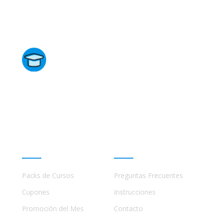
Directorio de Cursos
Este sitio no está afiliado ni está relacionado de
ninguna manera con academias, marcas, o terceros
comerciales, incluidos Udemy, Crehana, Domestika,
Miniconbali, etc..
Promociones
Ayuda
Packs de Cursos
Preguntas Frecuentes
Cupones
Instrucciones
Promoción del Mes
Contacto