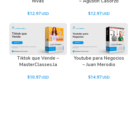
Rivas
– Agustín Casorzo
$
12.97
$
12.97
Tiktok que Vende –
Youtube para Negocios
MasterClasses.la
– Juan Merodio
$
10.97
$
14.97