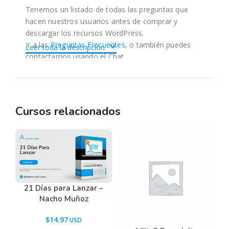
Tenemos un listado de todas las preguntas que
hacen nuestros usuarios antes de comprar y
descargar los recursos WordPress.
Ir a las
Preguntas Frecuentes
, o también puedes
Leer toda la descripción
contactarnos usando el Chat.
Cursos relacionados
21 Días para Lanzar –
Nacho Muñoz
$
14.97