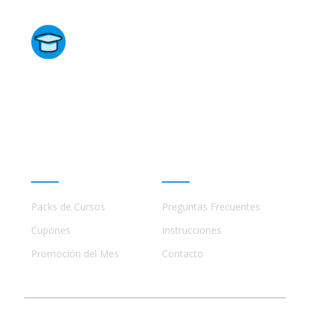
Directorio de Cursos
Este sitio no está afiliado ni está relacionado de
ninguna manera con academias, marcas, o terceros
comerciales, incluidos Udemy, Crehana, Domestika,
Miniconbali, etc..
Promociones
Ayuda
Packs de Cursos
Preguntas Frecuentes
Cupones
Instrucciones
Promoción del Mes
Contacto