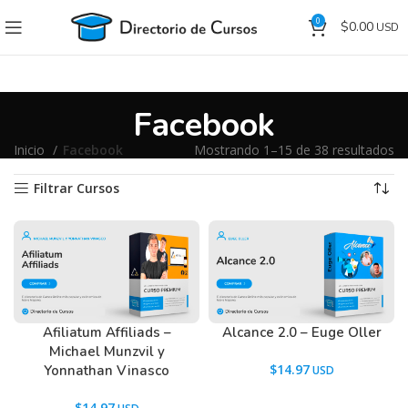
0
$
0.00
Facebook
Inicio
Facebook
Mostrando 1–15 de 38 resultados
Filtrar Cursos
Afiliatum Affiliads –
Alcance 2.0 – Euge Oller
Michael Munzvil y
$
14.97
Yonnathan Vinasco
$
14.97