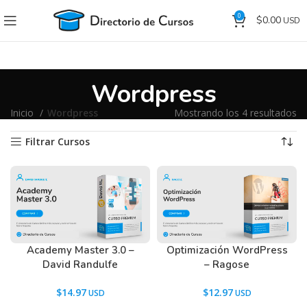
0
$
0.00
Wordpress
Inicio
Wordpress
Mostrando los 4 resultados
Filtrar Cursos
Academy Master 3.0 –
Optimización WordPress
David Randulfe
– Ragose
$
14.97
$
12.97