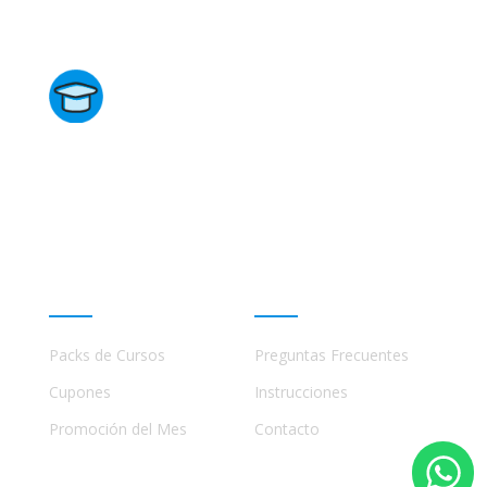
Directorio de Cursos
Este sitio no está afiliado ni está relacionado de
ninguna manera con academias, marcas, o terceros
comerciales, incluidos Udemy, Crehana, Domestika,
Miniconbali, etc..
Promociones
Ayuda
Packs de Cursos
Preguntas Frecuentes
Cupones
Instrucciones
Promoción del Mes
Contacto