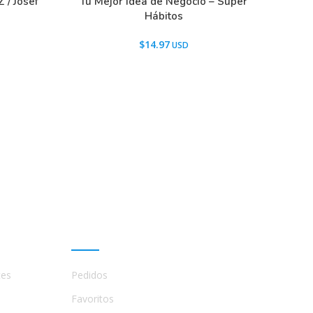
 / Josef
Tu Mejor Idea de Negocio – Super
Hábitos
$
14.97
Mi cuenta
tes
Pedidos
Favoritos