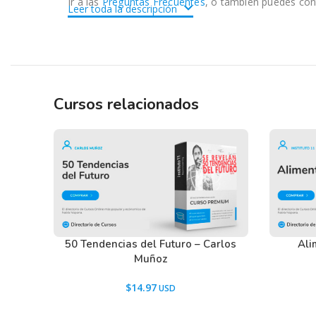
Ir a las
Preguntas Frecuentes
, o también puedes con
Leer toda la descripción
Cursos relacionados
50 Tendencias del Futuro – Carlos
Ali
Muñoz
$
14.97