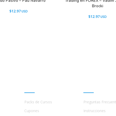
do Pasivo – Pau Navarro
Trading en FOREX – Vadim Z
Brocki
$
12.97
$
12.97
Promociones
Ayuda
Packs de Cursos
Preguntas Frecuen
a
s,
Cupones
Instrucciones