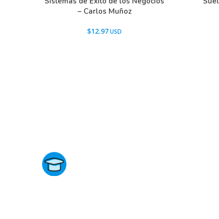
Sistemas de Éxito de los Negocios
Suel
– Carlos Muñoz
$
12.97
Directorio de Cursos
Este sitio no está afiliado ni está relacionado de ningun
manera con academias, marcas, o terceros comerciale
incluidos Udemy, Crehana, Domestika, Miniconbali, etc..