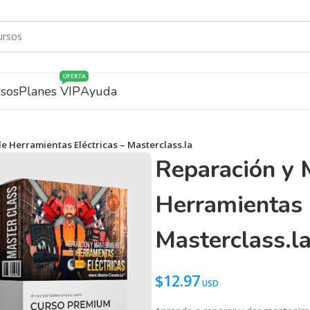
OFERTA
rsos
Planes VIP
Ayuda
 Herramientas Eléctricas – Masterclass.la
Reparación y 
Herramientas E
Masterclass.l
$
12.97