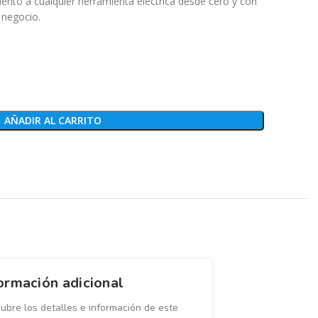
ento a cualquier herramienta eléctrica desde cero y con
 negocio.
AÑADIR AL CARRITO
ormación adicional
ubre los detalles e información de este