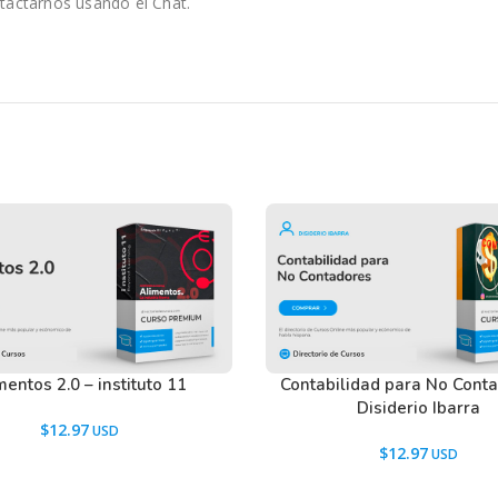
tactarnos usando el Chat.
mentos 2.0 – instituto 11
Contabilidad para No Cont
Disiderio Ibarra
$
12.97
$
12.97