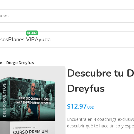
OFERTA
rsos
Planes VIP
Ayuda
e – Diego Dreyfus
Descubre tu D
Dreyfus
$
12.97
Encuentra en 4 coachings exclusiv
descubrir qué te hace único y espe