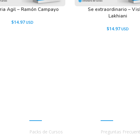
ia Agil – Ramón Campayo
Se extraordinario – Vi
Lakhiani
$
14.97
$
14.97
Promociones
Ayuda
Packs de Cursos
Preguntas Frecuen
a
s,