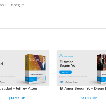
rsión 100% segura.
 DISPONIBLES PARA LOS SUSCRIPTORES
CIALES
encias con personas financieramente exitosas
ablarte de esto pero sé cómo generar dinero y
ue yo no sabrían cómo.
alidad – Jeffrey Allen
El Amor Segun Yo – Diego 
$
14.97
$
14.97