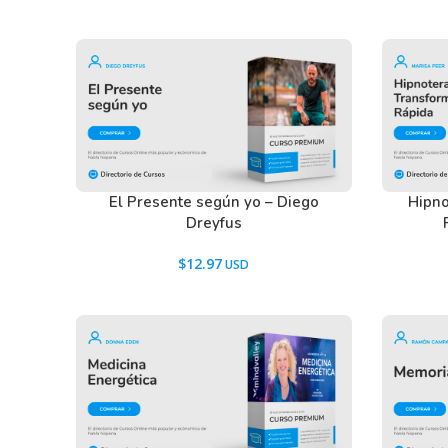
Tenemos un listado de todas las preguntas que hac
descargar los recursos WordPress.
Ir a las
Preguntas Frecuentes
, o también puedes con
El Presente según yo – Diego
Hipno
Dreyfus
$
12.97