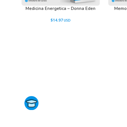
Medicina Energetica – Donna Eden
Memor
$
14.97
Directorio de Cursos
Este sitio no está afiliado ni está relacionado de ningun
manera con academias, marcas, o terceros comerciale