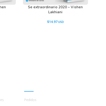
shen
Se extraordinario 2020 – Vishen
Lakhiani
$
14.97
Mi cuenta
tes
Pedidos