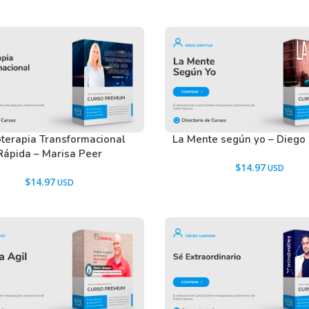
en nuestros usuarios antes de comprar y
tactarnos usando el Chat.
terapia Transformacional
La Mente según yo – Diego
Rápida – Marisa Peer
$
14.97
$
14.97