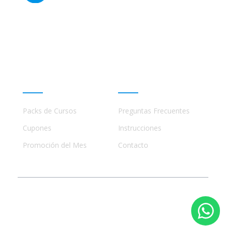
Este sitio no está afiliado ni está relacionado de
ninguna manera con academias, marcas, o terceros
comerciales, incluidos Udemy, Crehana, Domestika,
Miniconbali, etc..
Promociones
Ayuda
Packs de Cursos
Preguntas Frecuentes
Cupones
Instrucciones
Promoción del Mes
Contacto
© 2023 - 2026 Todos los Derechos Reservados