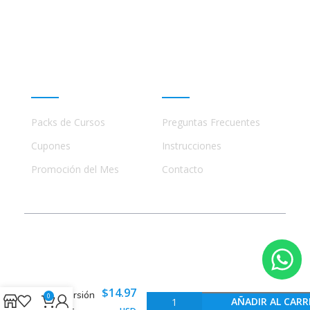
ninguna manera con academias, marcas, o terceros
comerciales, incluidos Udemy, Crehana, Domestika,
Miniconbali, etc..
Promociones
Ayuda
Packs de Cursos
Preguntas Frecuentes
Cupones
Instrucciones
Promoción del Mes
Contacto
© 2023 - 2026 Todos los Derechos Reservados
El Poder
de la
$
14.97
Inversión
0
AÑADIR AL CARR
4E –