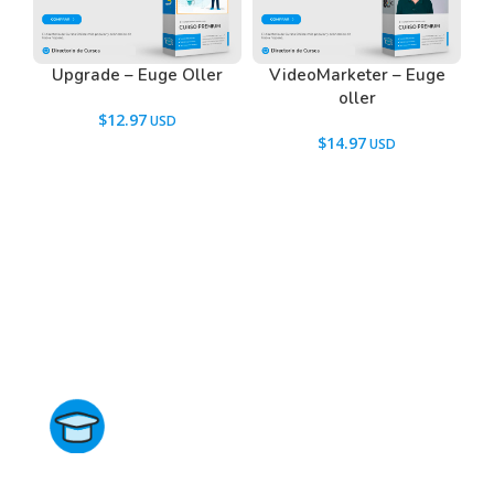
contactarnos usando el Chat.
Upgrade – Euge Oller
VideoMarketer – Euge
oller
$
12.97
$
14.97
Directorio de Cursos
Este sitio no está afiliado ni está relacionado de