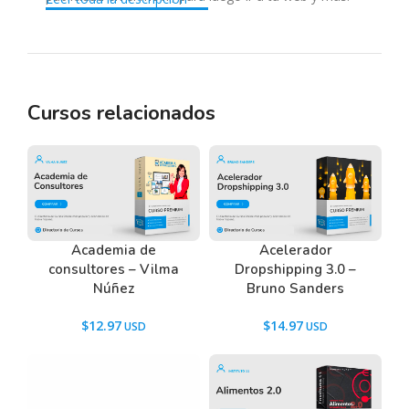
Cursos relacionados
Tenemos un listado de todas las preguntas que
hacen nuestros usuarios antes de comprar y
descargar los recursos WordPress.
Ir a las
Preguntas Frecuentes
, o también puedes
contactarnos usando el Chat.
Academia de
Acelerador
consultores – Vilma
Dropshipping 3.0 –
Núñez
Bruno Sanders
$
12.97
$
14.97