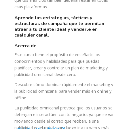
que tus anuncios también deberían estar en todas
esas plataformas.
aprende las estrategias, tácticas y
estructuras de campaña que te permitan
atraer a tu cliente ideal y venderle en
cualquier canal.
acerca de
Este curso tiene el propósito de enseñarte los
conocimientos y habilidades para que puedas
planificar, crear y controlar un plan de marketing y
publicidad omnicanal desde cero.
Descubre cómo dominar rápidamente el marketing y
la publicidad omnicanal para vender más en online y
offline.
La publicidad omnicanal provoca que los usuarios se
detengan e interactúen con tu negocio, ya que se van
moviendo desde el correo que reciben, a una
publicidad en el móvil, para luego ir a tu web y más.
Leer toda la descripción