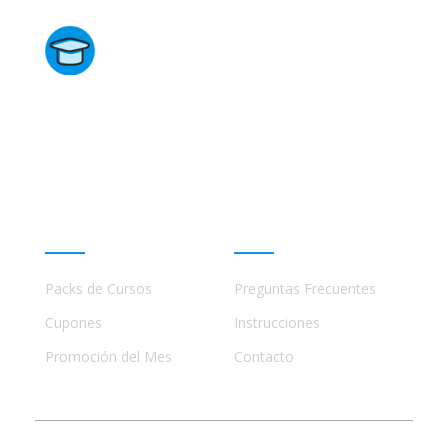
Directorio de Cursos
Este sitio no está afiliado ni está relacionado de
ninguna manera con academias, marcas, o terceros
comerciales, incluidos Udemy, Crehana, Domestika,
Miniconbali, etc..
Promociones
Ayuda
Packs de Cursos
Preguntas Frecuentes
Cupones
Instrucciones
Promoción del Mes
Contacto