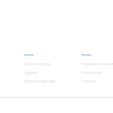
Promociones
Ayuda
Packs de Cursos
Preguntas Frecuen
a
s,
Cupones
Instrucciones
Promoción del Mes
Contacto
© 2023 - 2026 Todos los Derechos Reservados