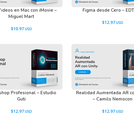
Videos en Mac con iMovie –
Figma desde Cero – ED
Miguel Mart
$
12.97
$
10.97
hop Profesional – Estudio
Realidad Aumentada AR co
Guti
– Camilo Nemocon
$
12.97
$
12.97