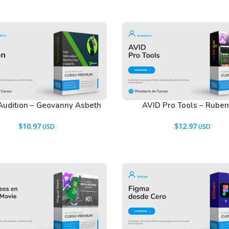
udition – Geovanny Asbeth
AVID Pro Tools – Rube
$
10.97
$
12.97