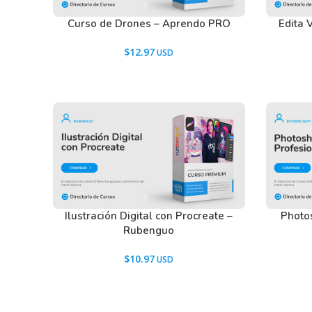
Curso de Drones – Aprendo PRO
Edita 
$
12.97
Ilustración Digital con Procreate –
Photos
Rubenguo
$
10.97