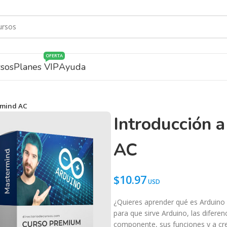
OFERTA
rsos
Planes VIP
Ayuda
rmind AC
Introducción 
AC
$
10.97
¿Quieres aprender qué es Arduino 
para que sirve Arduino, las difere
componente, sus funciones y a cr