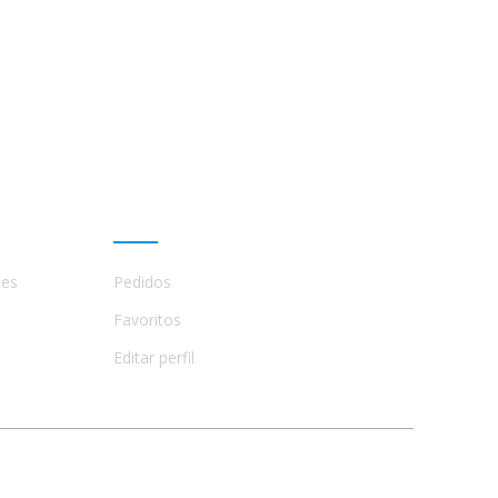
Mi cuenta
tes
Pedidos
Favoritos
Editar perfil