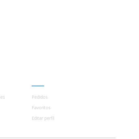
Mi cuenta
tes
Pedidos
Favoritos
Editar perfil