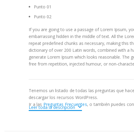
Punto 01
Punto 02
If you are going to use a passage of Lorem Ipsum, you
embarrassing hidden in the middle of text. All the Lo
repeat predefined chunks as necessary, making this the 
dictionary of over 200 Latin words, combined with a h
generate Lorem Ipsum which looks reasonable. The g
free from repetition, injected humour, or non-characte
Tenemos un listado de todas las preguntas que hac
descargar los recursos WordPress.
Ir a las
Preguntas Frecuentes
, o también puedes con
Leer toda la descripción