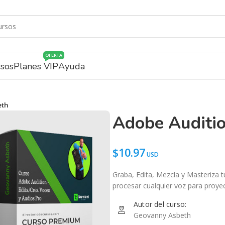
OFERTA
rsos
Planes VIP
Ayuda
eth
Adobe Auditi
$
10.97
Graba, Edita, Mezcla y Masteriza t
procesar cualquier voz para proyec
Autor del curso:
Geovanny Asbeth