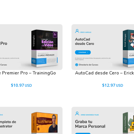
 Premier Pro – TrainingGo
AutoCad desde Cero – Eric
$
10.97
$
12.97