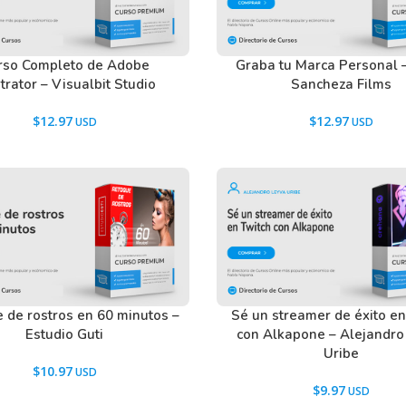
rso Completo de Adobe
Graba tu Marca Personal 
strator – Visualbit Studio
Sancheza Films
$
12.97
$
12.97
 de rostros en 60 minutos –
Sé un streamer de éxito en
Estudio Guti
con Alkapone – Alejandro
Uribe
$
10.97
$
9.97