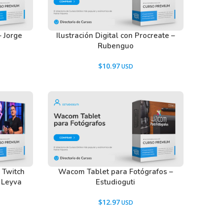
– Jorge
Ilustración Digital con Procreate –
Rubenguo
$
10.97
 Twitch
Wacom Tablet para Fotógrafos –
 Leyva
Estudioguti
$
12.97