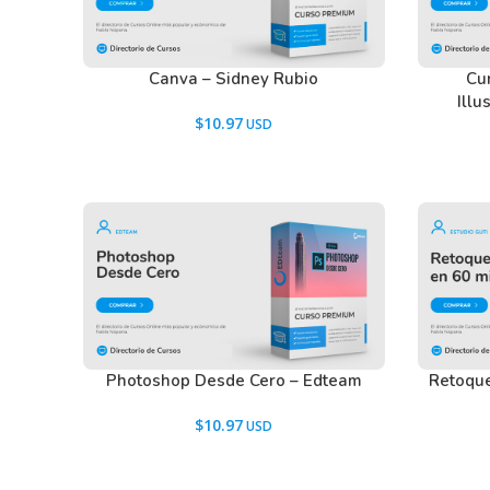
Canva – Sidney Rubio
Cu
Illu
$
10.97
Photoshop Desde Cero – Edteam
Retoque
$
10.97