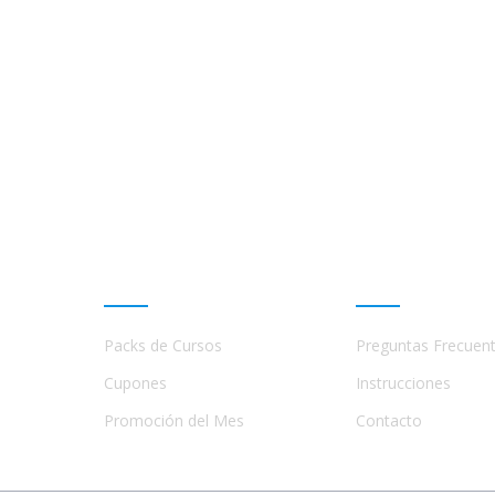
Promociones
Ayuda
Packs de Cursos
Preguntas Frecuen
a
s,
Cupones
Instrucciones
Promoción del Mes
Contacto