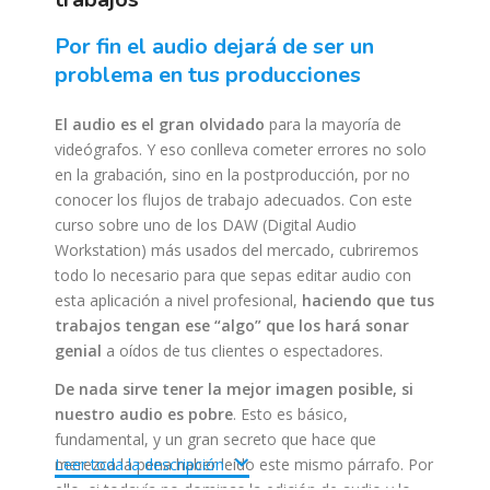
por fin el audio dejará de ser un
problema en tus producciones
El audio es el gran olvidado
para la mayoría de
videógrafos. Y eso conlleva cometer errores no solo
en la grabación, sino en la postproducción, por no
conocer los flujos de trabajo adecuados. Con este
curso sobre uno de los DAW (Digital Audio
Workstation) más usados del mercado, cubriremos
todo lo necesario para que sepas editar audio con
esta aplicación a nivel profesional,
haciendo que tus
trabajos tengan ese “algo” que los hará sonar
genial
a oídos de tus clientes o espectadores.
De nada sirve tener la mejor imagen posible, si
nuestro audio es pobre
. Esto es básico,
fundamental, y un gran secreto que hace que
merezca la pena haber leído este mismo párrafo. Por
Leer toda la descripción
ello, si todavía no dominas la edición de audio y lo