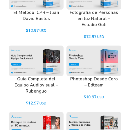
Tenemos un listado de todas las preguntas que
El Metodo ICPR – Juan
Fotografía de Personas
hacen nuestros usuarios antes de comprar y
David Bustos
en luz Natural –
descargar los recursos WordPress.
Estudio Guti
Ir a las
Preguntas Frecuentes
, o también puedes
$
12.97
contactarnos usando el Chat.
$
12.97
Guía Completa del
Photoshop Desde Cero
Equipo Audiovisual –
– Edteam
Rubenguo
$
10.97
$
12.97