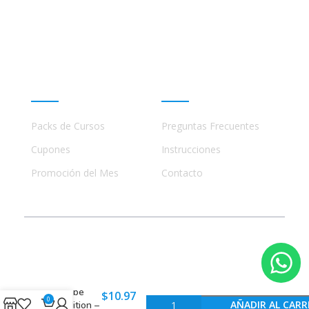
ninguna manera con academias, marcas, o terceros
comerciales, incluidos Udemy, Crehana, Domestika,
Miniconbali, etc..
Promociones
Ayuda
Packs de Cursos
Preguntas Frecuentes
Cupones
Instrucciones
Promoción del Mes
Contacto
© 2023 - 2026 Todos los Derechos Reservados
Adobe
$
10.97
0
AÑADIR AL CARR
Audition –