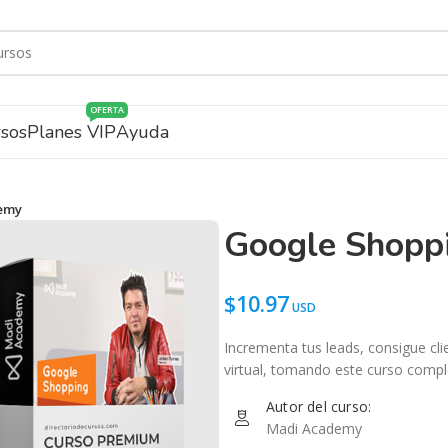
OFERTA
rsos
Planes VIP
Ayuda
emy
Google Shopp
$
10.97
Incrementa tus leads, consigue cli
virtual, tomando este curso comp
Autor del curso:
Madi Academy