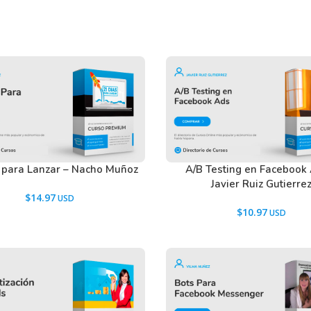
 para Lanzar – Nacho Muñoz
A/B Testing en Facebook
Javier Ruiz Gutierre
$
14.97
$
10.97