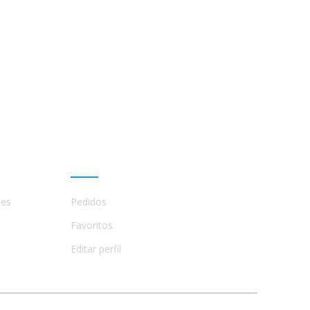
Mi cuenta
tes
Pedidos
Favoritos
Editar perfil