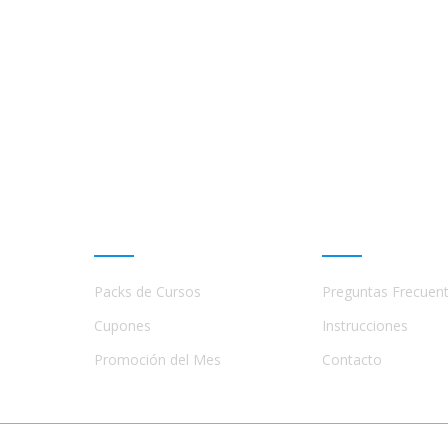
Promociones
Ayuda
Packs de Cursos
Preguntas Frecuen
a
s,
Cupones
Instrucciones
Promoción del Mes
Contacto