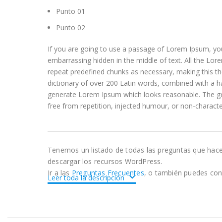
Punto 01
Punto 02
If you are going to use a passage of Lorem Ipsum, you
embarrassing hidden in the middle of text. All the Lo
repeat predefined chunks as necessary, making this the 
dictionary of over 200 Latin words, combined with a h
generate Lorem Ipsum which looks reasonable. The g
free from repetition, injected humour, or non-characte
Tenemos un listado de todas las preguntas que hac
descargar los recursos WordPress.
Ir a las
Preguntas Frecuentes
, o también puedes con
Leer toda la descripción