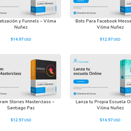
tización y Funnels – Vilma
Bots Para Facebook Mess
Nuñez
Vilma Nuñez
$
14.97
$
12.97
gram Stories Masterclass –
Lanza tu Propia Escuela O
Santiago Paz
Vilma Nuñez
$
12.97
$
14.97