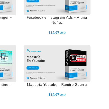
enger –
Facebook e Instagram Ads – Vilma
Nuñez
$
12.97
nline –
Maestria Youtube – Ramiro Guerra
$
12.97