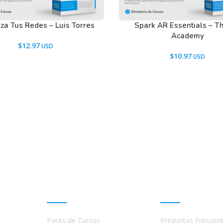
en nuestros usuarios antes de comprar y
za Tus Redes – Luis Torres
Spark AR Essentials – T
Academy
tactarnos usando el Chat.
$
12.97
$
10.97
Promociones
Ayuda
Packs de Cursos
Preguntas Frecuen
a