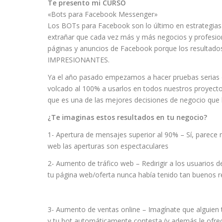
Te presento mi CURSO
«Bots para Facebook Messenger»
Los BOTs para Facebook son lo último en estrategias 
extrañar que cada vez más y más negocios y profesio
páginas y anuncios de Facebook porque los resultad
IMPRESIONANTES.
Ya el año pasado empezamos a hacer pruebas serias
volcado al 100% a usarlos en todos nuestros proyect
que es una de las mejores decisiones de negocio qu
¿Te imaginas estos resultados en tu negocio?
1- Apertura de mensajes superior al 90% – Sí, parece me
web las aperturas son espectaculares
2- Aumento de tráfico web – Redirigir a los usuarios de
tu página web/oferta nunca había tenido tan buenos 
3- Aumento de ventas online – Imagínate que alguien t
y tu bot automáticamente contesta (y además le ofre