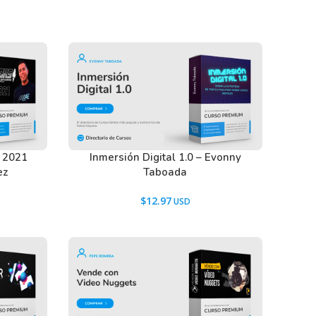
s 2021
Inmersión Digital 1.0 – Evonny
ez
Taboada
$
12.97