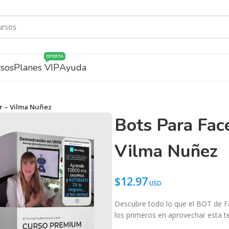
OFERTA
rsos
Planes VIP
Ayuda
r – Vilma Nuñez
Bots Para Fac
Vilma Nuñez
$
12.97
Descubre todo lo que el BOT de F
los primeros en aprovechar esta te