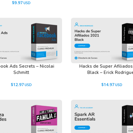
$
9.97
us leads/clientes, ofrecerles tus servicios,
ina de oro!
roductos/servicios, da información sobre
ook Ads Secrets – Nicolai
Hacks de Super Afiliado
 esta vía, envía notificaciones para avisar de
Schmitt
Black – Erick Rodrigu
jarlo pasar.
$
12.97
$
14.97
acebook