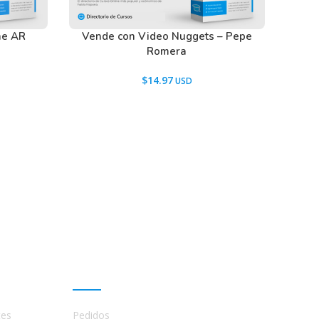
he AR
Vende con Video Nuggets – Pepe
Romera
$
14.97
Mi cuenta
tes
Pedidos