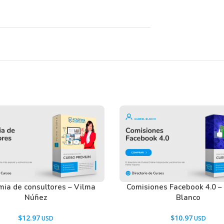
en nuestros usuarios antes de comprar y
tactarnos usando el Chat.
ia de consultores – Vilma
Comisiones Facebook 4.0 –
Núñez
Blanco
$
12.97
$
10.97