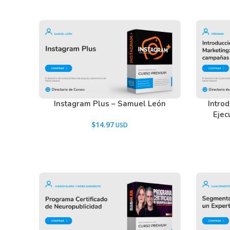
Instagram Plus – Samuel León
Introd
Ejec
$
14.97