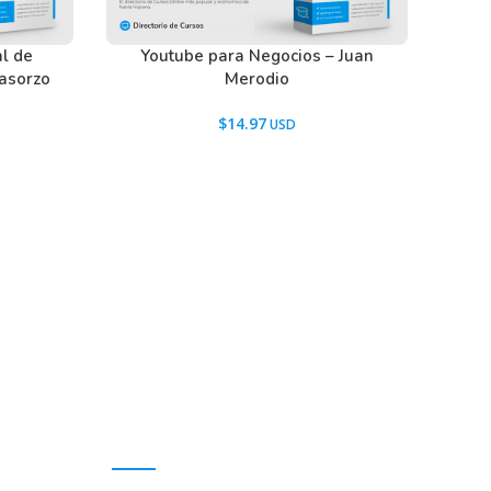
al de
Youtube para Negocios – Juan
Casorzo
Merodio
$
14.97
Mi cuenta