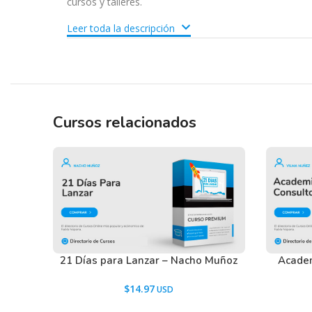
cursos y talleres.
Leer toda la descripción
Tenemos un listado de todas las preguntas que hac
descargar los recursos WordPress.
Ir a las
Preguntas Frecuentes
, o también puedes con
Cursos relacionados
21 Días para Lanzar – Nacho Muñoz
Academ
$
14.97