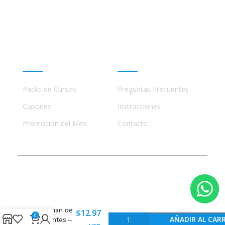
ninguna manera con academias, marcas, o terceros
comerciales, incluidos Udemy, Crehana, Domestika,
Miniconbali, etc..
Promociones
Ayuda
Packs de Cursos
Preguntas Frecuentes
Cupones
Instrucciones
Promoción del Mes
Contacto
© 2023 - 2026 Todos los Derechos Reservados
El Imán de
$
12.97
0
AÑADIR AL CAR
Clientes –