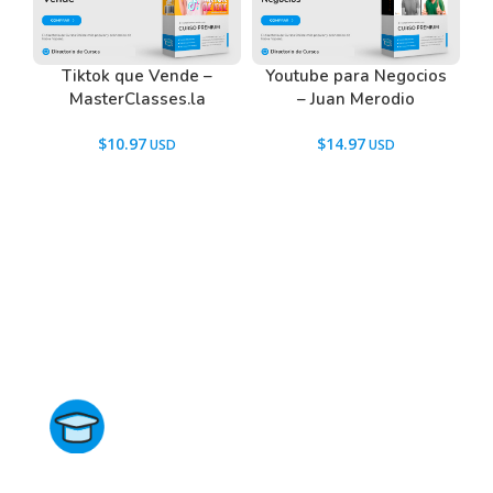
Tiktok que Vende –
Youtube para Negocios
MasterClasses.la
– Juan Merodio
$
10.97
$
14.97
Directorio de Cursos
Este sitio no está afiliado ni está relacionado de