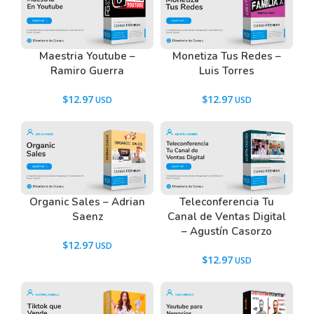
Dejar de depender de referidos, publicidad, el
algoritmo, crecer seguidores, crear embudos de
ventas complicados o perdiendo tiempo enviando
Maestria Youtube –
Monetiza Tus Redes –
mensajes a personas que nunca te responden (y te
Ramiro Guerra
Luis Torres
dejan en azul
$
12.97
$
12.97
Tenemos un listado de todas las preguntas que
hacen nuestros usuarios antes de comprar y
descargar los recursos WordPress.
Ir a las
Preguntas Frecuentes
, o también puedes
contactarnos usando el Chat.
Organic Sales – Adrian
Teleconferencia Tu
Saenz
Canal de Ventas Digital
– Agustín Casorzo
$
12.97
$
12.97