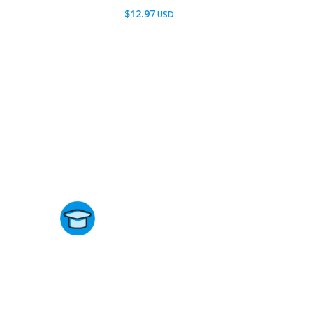
$
12.97
Directorio de Cursos
Este sitio no está afiliado ni está relacionado de ningun
manera con academias, marcas, o terceros comerciale
incluidos Udemy, Crehana, Domestika, Miniconbali, etc..