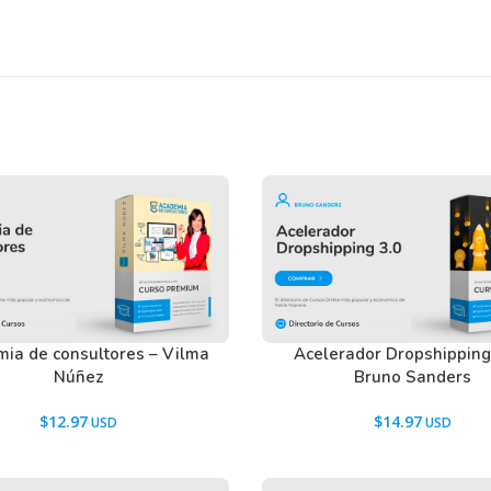
les para atraer, enamorar y venderle a una
en nuestros usuarios antes de comprar y
tactarnos usando el Chat.
ia de consultores – Vilma
Acelerador Dropshipping 
Núñez
Bruno Sanders
$
12.97
$
14.97