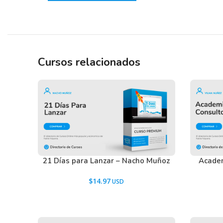
Necesitás conocer métodos y herramientas profesiona
comunidad online.
Cursos relacionados
Tenemos un listado de todas las preguntas que hac
descargar los recursos WordPress.
Ir a las
Preguntas Frecuentes
, o también puedes con
21 Días para Lanzar – Nacho Muñoz
Academ
$
14.97