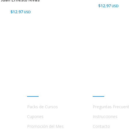
Juan Ernesto Rivas
$
12.97
$
12.97
Promociones
Ayuda
Packs de Cursos
Preguntas Frecuen
a
s,
Cupones
Instrucciones
Promoción del Mes
Contacto