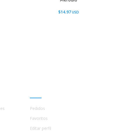
Merodio
$
14.97
Mi cuenta
tes
Pedidos
Favoritos
Editar perfil