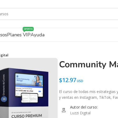
OFERTA
rsos
Planes VIP
Ayuda
gital
Community Man
$
12.97
El curso de todas mis estrategias
y ventas en Instagram, TikTok, Fa
Autor del curso:
Luzzi Digital