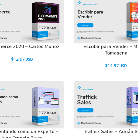
erce 2020 – Carlos Muñoz
Escribir para Vender – M
Tomasena
$
12.97
$
14.97
ntando como un Experto –
Traffick Sales – Adrián 