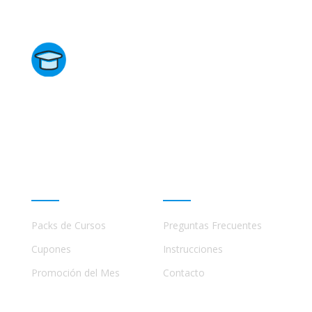
Directorio de Cursos
Este sitio no está afiliado ni está relacionado de
ninguna manera con academias, marcas, o terceros
comerciales, incluidos Udemy, Crehana, Domestika,
Miniconbali, etc..
Promociones
Ayuda
Packs de Cursos
Preguntas Frecuentes
Cupones
Instrucciones
Promoción del Mes
Contacto