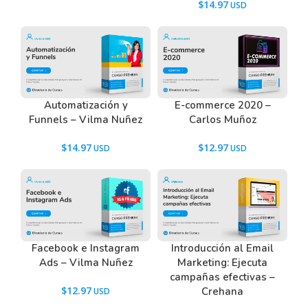
$
14.97
Hoy con el equipo de YAPA estamos ayudando a
otras personas como vos, a que también puedan
sacarle el máximo provecho a esta plataforma.
¿estás listo para sumergirte en el océano azul
de youtube ads?
Automatización y
E-commerce 2020 –
Funnels – Vilma Nuñez
Carlos Muñoz
$
14.97
$
12.97
Tenemos un listado de todas las preguntas que
hacen nuestros usuarios antes de comprar y
descargar los recursos WordPress.
Ir a las
Preguntas Frecuentes
, o también puedes
contactarnos usando el Chat.
Facebook e Instagram
Introducción al Email
Ads – Vilma Nuñez
Marketing: Ejecuta
campañas efectivas –
$
12.97
Crehana