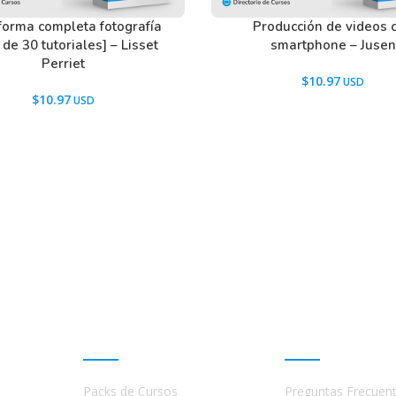
forma completa fotografía
Producción de videos 
de 30 tutoriales] – Lisset
smartphone – Jusen
Perriet
$
10.97
$
10.97
Promociones
Ayuda
Packs de Cursos
Preguntas Frecuen
a