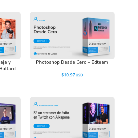
aja y
Photoshop Desde Cero – Edteam
Bullard
$
10.97