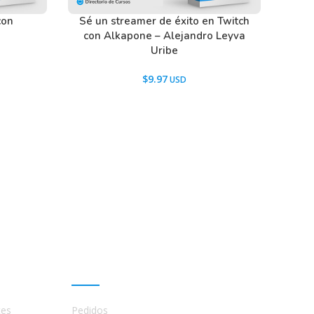
con
Sé un streamer de éxito en Twitch
con Alkapone – Alejandro Leyva
Uribe
$
9.97
Mi cuenta
tes
Pedidos