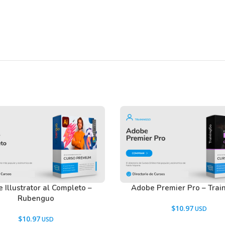
vanzada)
oder del Wacom.
 Illustrator al Completo –
Adobe Premier Pro – Trai
Rubenguo
$
10.97
en nuestros usuarios antes de comprar y
$
10.97