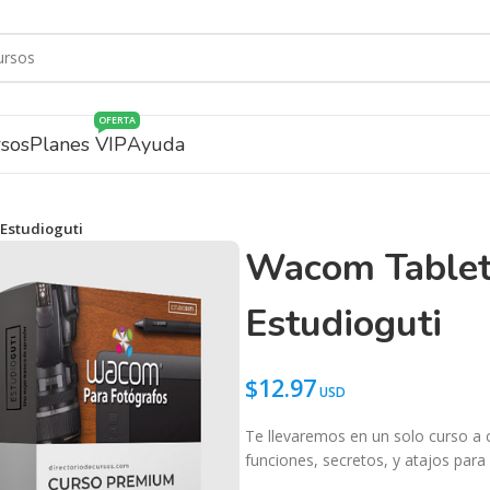
OFERTA
rsos
Planes VIP
Ayuda
 Estudioguti
Wacom Tablet 
Estudioguti
$
12.97
Te llevaremos en un solo curso a 
funciones, secretos, y atajos par