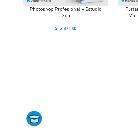
Photoshop Profesional – Estudio
Plata
Guti
[Mas 
$
12.97
Directorio de Cursos
Este sitio no está afiliado ni está relacionado de ningun