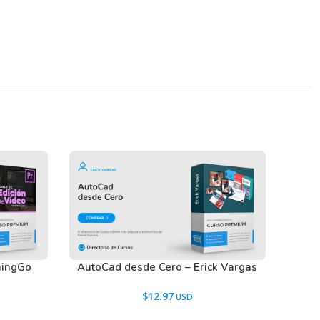
ningGo
AutoCad desde Cero – Erick Vargas
$
12.97