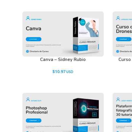
descargar los recursos WordPress.
Ir a las
Preguntas Frecuentes
, o también puedes con
Canva – Sidney Rubio
Curso
$
10.97