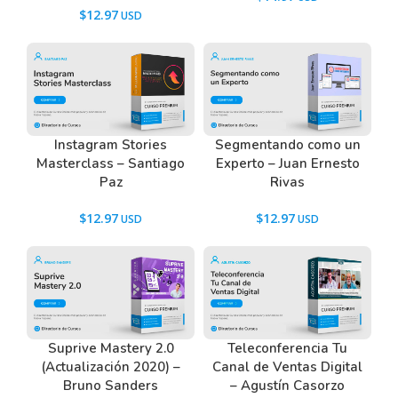
$
12.97
Tenemos un listado de todas las preguntas que
hacen nuestros usuarios antes de comprar y
descargar los recursos WordPress.
Ir a las
Preguntas Frecuentes
, o también puedes
contactarnos usando el Chat.
Instagram Stories
Segmentando como un
Masterclass – Santiago
Experto – Juan Ernesto
Paz
Rivas
$
12.97
$
12.97
Suprive Mastery 2.0
Teleconferencia Tu
(Actualización 2020) –
Canal de Ventas Digital
Bruno Sanders
– Agustín Casorzo