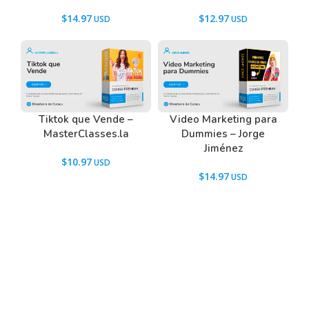
$
14.97
$
12.97
Tiktok que Vende –
Video Marketing para
MasterClasses.la
Dummies – Jorge
Jiménez
$
10.97
$
14.97