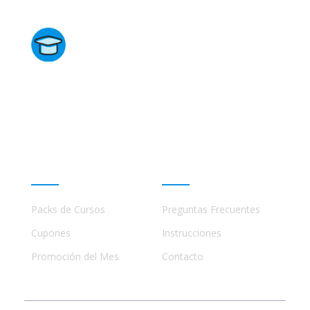
Directorio de Cursos
Este sitio no está afiliado ni está relacionado de
ninguna manera con academias, marcas, o terceros
comerciales, incluidos Udemy, Crehana, Domestika,
Miniconbali, etc..
Promociones
Ayuda
Packs de Cursos
Preguntas Frecuentes
Cupones
Instrucciones
Promoción del Mes
Contacto