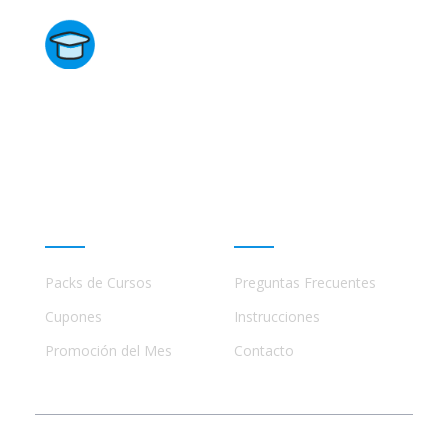
Directorio de Cursos
Este sitio no está afiliado ni está relacionado de
ninguna manera con academias, marcas, o terceros
comerciales, incluidos Udemy, Crehana, Domestika,
Miniconbali, etc..
Promociones
Ayuda
Packs de Cursos
Preguntas Frecuentes
Cupones
Instrucciones
Promoción del Mes
Contacto
© 2023 - 2026 Todos los Derechos Reservados