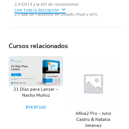
2.4 iOS14 y la API de conversiones
Leer toda la descripción
2.5 App de Facebook en Shopify (Pixel y API)
2.6 Configuraciones Generales (Dominio, Seguridad,
Facturación)
Públicos en Facebook
Cursos relacionados
3.1 El Administrador de públicos
y todos los tipos de públicos
3.2 Creando Públicos
Administrador de Anuncios
21 Días para Lanzar –
4.1 Jerarquía y lógica del Ads Manager
Nacho Muñoz
4.2 Campañas, Conjuntos y Anuncios
$
14.97
4.3 ABO y CBO y Advantage+
Afilia2 Pro – Julio
Castro & Natalia
Tu primera Campaña de Meta Ads
Jimenez