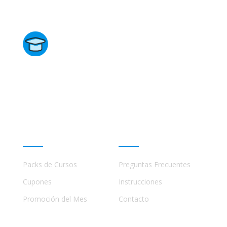
Directorio de Cursos
Este sitio no está afiliado ni está relacionado de
ninguna manera con academias, marcas, o terceros
comerciales, incluidos Udemy, Crehana, Domestika,
Miniconbali, etc..
Promociones
Ayuda
Packs de Cursos
Preguntas Frecuentes
Cupones
Instrucciones
Promoción del Mes
Contacto