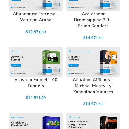
Abundancia Extrema –
Acelerador
Veturián Arana
Dropshipping 3.0 –
Bruno Sanders
$
12.97
$
14.97
Activa tu Funnel – 40
Afiliatum Affiliads –
Funnels
Michael Munzvil y
Yonnathan Vinasco
$
14.97
$
14.97