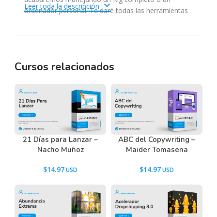
Leer toda la descripción
ordenador personal. Te daré todas las herramientas
para que puedas montar un Rig acorde a tus
necesidades, espacio y presupuesto. Al final del curso
serás capaz de minar en Windows o bien en sistemas
específicos como HiveOS.
Cursos relacionados
¿quieres saber cómo funciona un rig?¿cómo
se monta y se minan las criptomonedas? en
este curso veremos paso a paso y en detalle
cómo configurar, montar y poner en marcha
tu propio rig o pc para minar criptomonedas.
21 Días para Lanzar –
ABC del Copywriting –
Nacho Muñoz
Maïder Tomasena
Tenemos un listado de todas las preguntas que
$
14.97
$
14.97
hacen nuestros usuarios antes de comprar y
descargar los recursos WordPress.
Ir a las
Preguntas Frecuentes
, o también puedes
contactarnos usando el Chat.