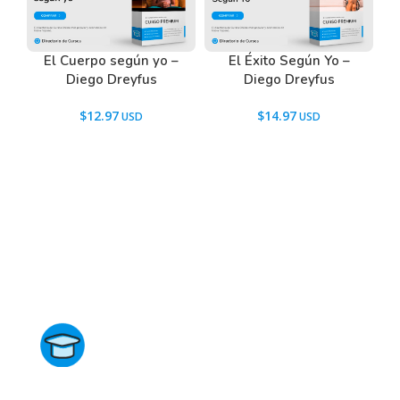
El Cuerpo según yo –
El Éxito Según Yo –
Diego Dreyfus
Diego Dreyfus
$
12.97
$
14.97
Directorio de Cursos
Este sitio no está afiliado ni está relacionado de