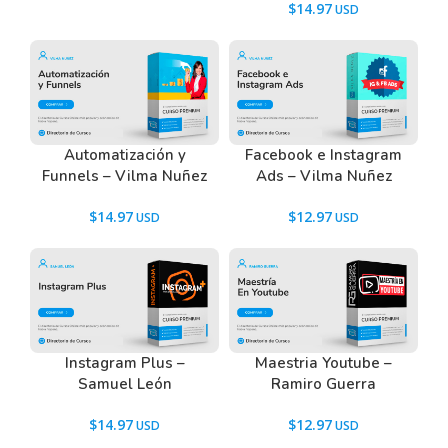
$
14.97
Lo que vas a aprender, te va a servir para crear
campañas efectivas para cualquier tipo de empresa:
negocios físicos, servicios, agencias digitales y para
tiendas online.
“Crea campañas 3 veces más efectivas y escalables
en menos de 30 días, sin aumentar el presupuesto”
Automatización y
Facebook e Instagram
Funnels – Vilma Nuñez
Ads – Vilma Nuñez
$
14.97
$
12.97
Tenemos un listado de todas las preguntas que
hacen nuestros usuarios antes de comprar y
descargar los recursos WordPress.
Ir a las
Preguntas Frecuentes
, o también puedes
contactarnos usando el Chat.
Instagram Plus –
Maestria Youtube –
Samuel León
Ramiro Guerra
$
14.97
$
12.97