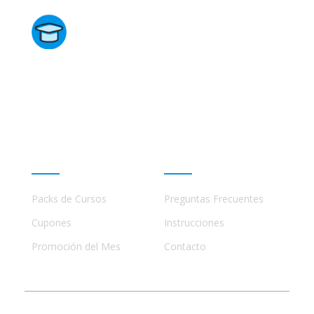
Directorio de Cursos
Este sitio no está afiliado ni está relacionado de
ninguna manera con academias, marcas, o terceros
comerciales, incluidos Udemy, Crehana, Domestika,
Miniconbali, etc..
Promociones
Ayuda
Packs de Cursos
Preguntas Frecuentes
Cupones
Instrucciones
Promoción del Mes
Contacto
© 2023 - 2026 Todos los Derechos Reservados