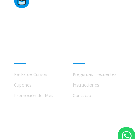
Directorio de Cursos
Este sitio no está afiliado ni está relacionado de
ninguna manera con academias, marcas, o terceros
comerciales, incluidos Udemy, Crehana, Domestika,
Miniconbali, etc..
Promociones
Ayuda
Packs de Cursos
Preguntas Frecuentes
Cupones
Instrucciones
Promoción del Mes
Contacto
© 2023 - 2026 Todos los Derechos Reservados