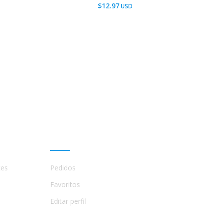
$
12.97
Mi cuenta
tes
Pedidos
Favoritos
Editar perfil