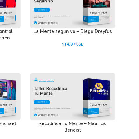
ontrol
La Mente según yo – Diego Dreyfus
ishen
$
14.97
Michael
Recodifica Tu Mente – Mauricio
Benoist