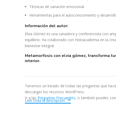
Técnicas de sanación emocional.
Herramientas para el autoconocimiento y desarrollo
información del autor:
Elvia Gómez es una sanadora y conferencista con ampl
equilibrio. Ha colaborado con Holoacademia en la cr
bienestar integral.
metamorfosis con elvia gómez, transforma tus sombras en luz y alcanza el equilibrio
interior.
Tenemos un listado de todas las preguntas que hac
descargar los recursos WordPress.
Ir a las
Preguntas Frecuentes
, o también puedes con
Leer toda la descripción