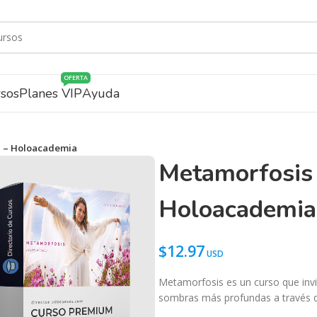
OFERTA
rsos
Planes VIP
Ayuda
z – Holoacademia
Metamorfosis 
Holoacademia
$
12.97
Metamorfosis es un curso que invit
sombras más profundas a través d