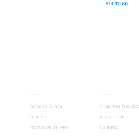
$
14.97
Promociones
Ayuda
Packs de Cursos
Preguntas Frecuen
a
s,
Cupones
Instrucciones
Promoción del Mes
Contacto