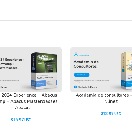
 2024 Experience + Abacus
Academia de consultores 
mp + Abacus Masterclasses
Núñez
– Abacus
$
12.97
$
16.97