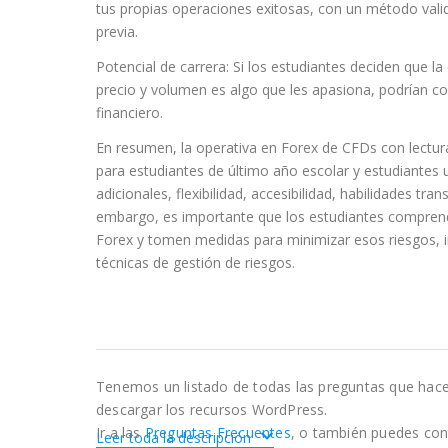
tus propias operaciones exitosas, con un método valid
previa.
Potencial de carrera: Si los estudiantes deciden que l
precio y volumen es algo que les apasiona, podrían co
financiero.
En resumen, la operativa en Forex de CFDs con lectura
para estudiantes de último año escolar y estudiantes u
adicionales, flexibilidad, accesibilidad, habilidades tra
embargo, es importante que los estudiantes comprend
Forex y tomen medidas para minimizar esos riesgos, i
técnicas de gestión de riesgos.
Tenemos un listado de todas las preguntas que hac
descargar los recursos WordPress.
Ir a las
Preguntas Frecuentes
, o también puedes con
Leer toda la descripción