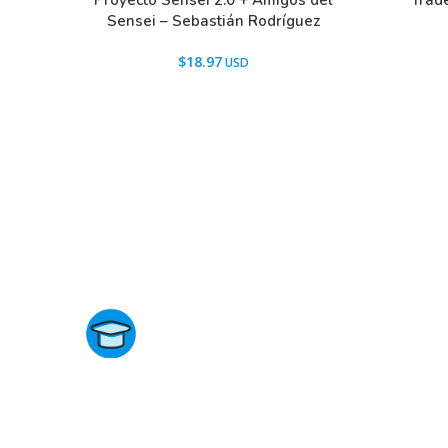
Trad
Proyecto Sensei 2.0 + Amigos del
Sensei – Sebastián Rodríguez
$
18.97
Directorio de Cursos
Este sitio no está afiliado ni está relacionado de ningun
manera con academias, marcas, o terceros comerciale
incluidos Udemy, Crehana, Domestika, Miniconbali, etc..