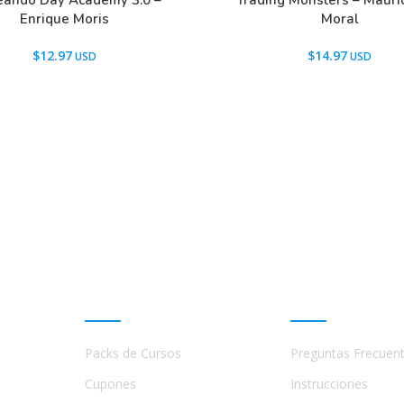
eando Day Academy 3.0 –
Trading Monsters – Mauric
Enrique Moris
Moral
$
12.97
$
14.97
Promociones
Ayuda
Packs de Cursos
Preguntas Frecuen
a
s,
Cupones
Instrucciones