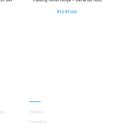
io del
Trading Nivel Ninja – Gerardo Ruiz
$
12.97
Mi cuenta
tes
Pedidos
Favoritos