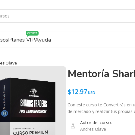
OFERTA
rsos
Planes VIP
Ayuda
es Olave
Mentoría Shar
$
12.97
Con este curso te Convertirás en u
de mercado y realizar tus propias 
Autor del curso:
Andres Olave