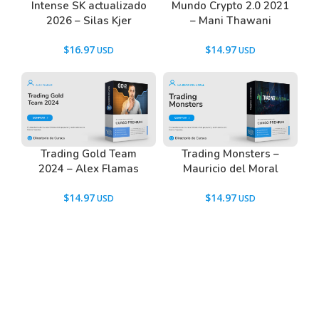
Mundo Crypto 2.0 2021
Intense SK actualizado
– Mani Thawani
2026 – Silas Kjer
Tenemos un listado de todas las preguntas que
hacen nuestros usuarios antes de comprar y
$
14.97
$
16.97
descargar los recursos WordPress.
Ir a las
Preguntas Frecuentes
, o también puedes
contactarnos usando el Chat.
Trading Gold Team
Trading Monsters –
2024 – Alex Flamas
Mauricio del Moral
$
14.97
$
14.97