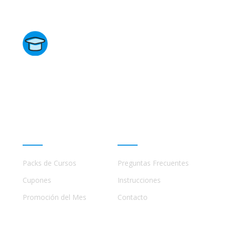
Directorio de Cursos
Este sitio no está afiliado ni está relacionado de
ninguna manera con academias, marcas, o terceros
comerciales, incluidos Udemy, Crehana, Domestika,
Miniconbali, etc..
Promociones
Ayuda
Packs de Cursos
Preguntas Frecuentes
Cupones
Instrucciones
Promoción del Mes
Contacto