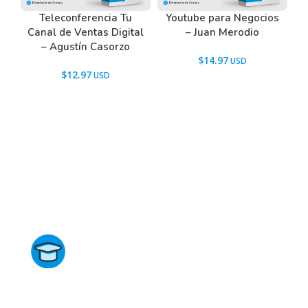
Teleconferencia Tu
Youtube para Negocios
Canal de Ventas Digital
– Juan Merodio
– Agustín Casorzo
$
14.97
$
12.97
Directorio de Cursos
Este sitio no está afiliado ni está relacionado de
ninguna manera con academias, marcas, o terceros