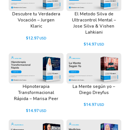
= Elevar tu Inteligencia Emocional.
= Dominar las conversaciones que tienes contigo
Descubre tu Verdadera
El Metodo Silva de
mismo para el bienestar.
Vocación – Jurgen
Ultracontrol Mental –
= Practicar la dieta mental para sentirte feliz y
Klaric
Jose Silva & Vishen
relajado.
Lahkiani
$
12.97
= Encontrar la motivación dentro de ti.
$
14.97
= Entender cómo se forman y cambian las
emociones.
= Cambiar tu concepto de ti mismo.
= Tomar el control de tu mente y tus emociones.
Hipnoterapia
La Mente según yo –
Transformacional
Diego Dreyfus
Rápida – Marisa Peer
$
14.97
Tenemos un listado de todas las preguntas que
$
14.97
hacen nuestros usuarios antes de comprar y
descargar los recursos WordPress.
Ir a las
Preguntas Frecuentes
, o también puedes