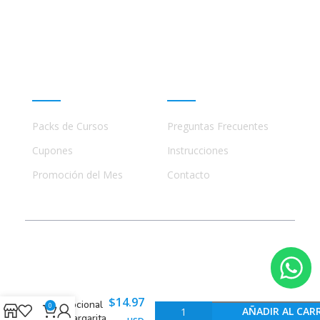
ninguna manera con academias, marcas, o terceros
comerciales, incluidos Udemy, Crehana, Domestika,
Miniconbali, etc..
Promociones
Ayuda
Packs de Cursos
Preguntas Frecuentes
Cupones
Instrucciones
Promoción del Mes
Contacto
© 2023 - 2026 Todos los Derechos Reservados
Inteligencia
$
14.97
Emocional
0
AÑADIR AL CAR
– Margarita