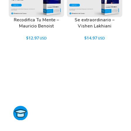
Recodifica Tu Mente –
Se extraordinario –
Mauricio Benoist
Vishen Lakhiani
$
12.97
$
14.97
Directorio de Cursos
Este sitio no está afiliado ni está relacionado de