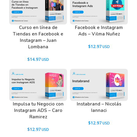
Tenemos un listado de todas las preguntas que
hacen nuestros usuarios antes de comprar y
descargar los recursos WordPress.
Ir a las
Preguntas Frecuentes
, o también puedes
Curso en línea de
Facebook e Instagram
Tiendas en Facebook e
Ads – Vilma Nuñez
contactarnos usando el Chat.
Instagram – Juan
$
12.97
Lombana
$
14.97
Impulsa tu Negocio con
Instabrand – Nicolás
Instagram ADS – Caro
Iannaci
Ramirez
$
12.97
$
12.97