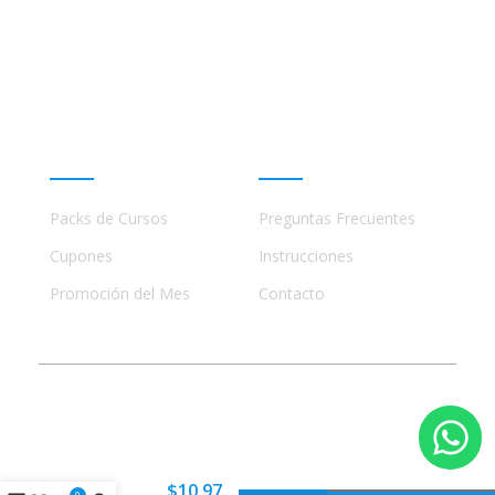
Este sitio no está afiliado ni está relacionado de
ninguna manera con academias, marcas, o terceros
comerciales, incluidos Udemy, Crehana, Domestika,
Miniconbali, etc..
Promociones
Ayuda
Packs de Cursos
Preguntas Frecuentes
Cupones
Instrucciones
Promoción del Mes
Contacto
© 2023 - 2026 Todos los Derechos Reservados
Influencers
en
$
10.97