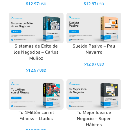
$
12.97
$
12.97
Tenemos un listado de todas las preguntas que
hacen nuestros usuarios antes de comprar y
descargar los recursos WordPress.
Ir a las
Preguntas Frecuentes
, o también puedes
Sistemas de Éxito de
Sueldo Pasivo – Pau
contactarnos usando el Chat.
los Negocios – Carlos
Navarro
Muñoz
$
12.97
$
12.97
Tu 1Millón con el
Tu Mejor Idea de
Fitness – Llados
Negocio – Super
Hábitos