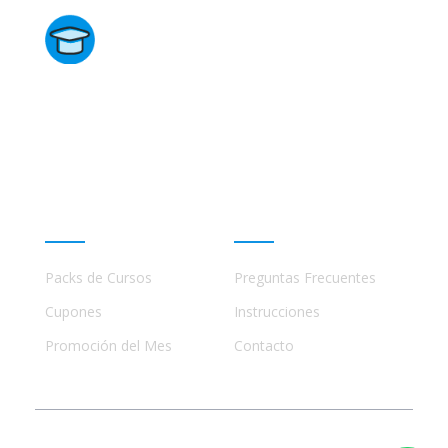
Directorio de Cursos
Este sitio no está afiliado ni está relacionado de
ninguna manera con academias, marcas, o terceros
comerciales, incluidos Udemy, Crehana, Domestika,
Miniconbali, etc..
Promociones
Ayuda
Packs de Cursos
Preguntas Frecuentes
Cupones
Instrucciones
Promoción del Mes
Contacto
© 2023 - 2026 Todos los Derechos Reservados