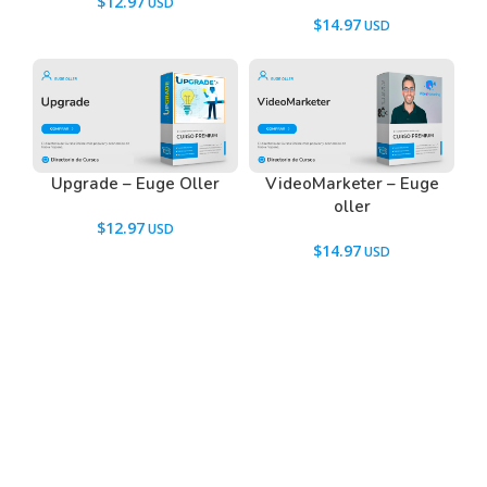
$
12.97
$
14.97
Upgrade – Euge Oller
VideoMarketer – Euge
oller
$
12.97
$
14.97