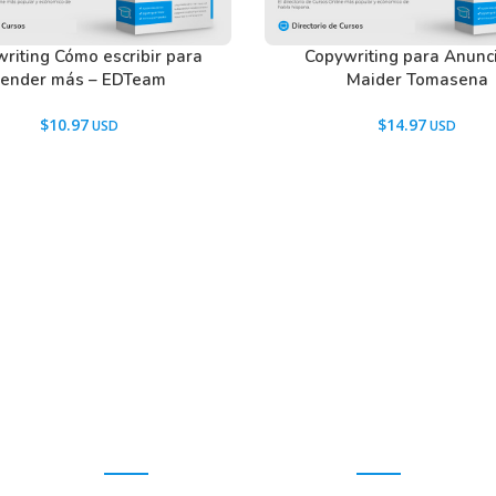
egocios a través de Internet desertan de su
riting Cómo escribir para
Copywriting para Anunc
a vida de miles, incluso de millones de
vender más – EDTeam
Maider Tomasena
$
10.97
$
14.97
or una razón.
tos momentos y que estoy seguro de que es tu
roductos o servicios, es porque no estás
 de ventas que contenga una creencia central
 preguntas clave que influirán y persuadirán a
tus productos o servicios al instante.
ar a otro, saltando de una estrategia a otra,
Promociones
Ayuda
ios a través de Internet.