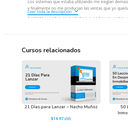
Los sistemas que estaba utilizando me exigían demasi
y finalmente no me producían las ventas que yo quería
Leer toda la descripción
Contraté expertos en marketing, expertos en ventas, 
situación.
Por lo tanto, tuve que tomar una decisión.
O me olvidaba de mi sueño de vivir del Internet y volví
Cursos relacionados
con un trabajo de 8:00 de la mañana a 6:00 de la tar
solución rápida que me permitirá lograrlo.
Entonces me sumergí en Internet para descubrir y enco
en automático a los expertos que yo seguía en aquel 
Pasaron semanas completas sin descubrir absolutame
La verdad, ya me estaba decepcionando.
No lograba dar con esa cereza del pastel.
21 Días para Lanzar – Nacho Muñoz
50 
Inmo
No lograba descubrir cuál era la piedra angular de sus
$
14.97
Finalmente, cuando estaba a punto de rendirme, enco