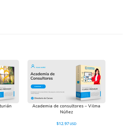
turián
Academia de consultores – Vilma
Núñez
$
12.97