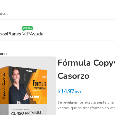
OFERTA
rsos
Planes VIP
Ayuda
sorzo
Fórmula Copyw
Casorzo
$
14.97
Te revelaremos exactamente una n
Ventas, que se transforman en ve