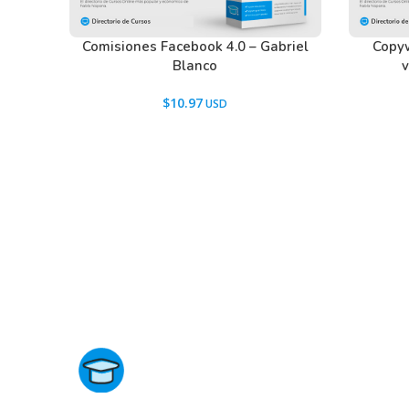
Veo a diario como personas que desean vivir de sus n
sueño perdiendo su dinero, tiempo y esfuerzo.
Comisiones Facebook 4.0 – Gabriel
Copyw
Personas con un conocimiento que puede transformar l
Blanco
personas se dan por vencidos.
$
10.97
Lamentablemente, esto ocurre y seguirá ocurriendo p
Un problema real, del que nadie esta hablando en es
problema también.
El problema real por el cual no estás vendiendo tus p
considerando en tu estrategia de marketing una carta
de cara a tu cliente ideal y no estás respondiendo a 10
cualquiera que lea esta pieza de marketing, a comprar 
Ese es el verdadero problema.
Por esta razón no estás vendiendo a diario.
Y… mientras no lo soluciones, seguirás yendo de un lug
Directorio de Cursos
vendiendo poco o cero stock de tus productos o servic