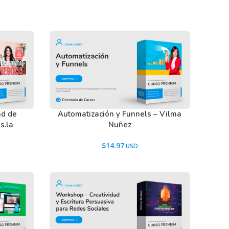
ad de
Automatización y Funnels – Vilma
s.la
Nuñez
$
14.97