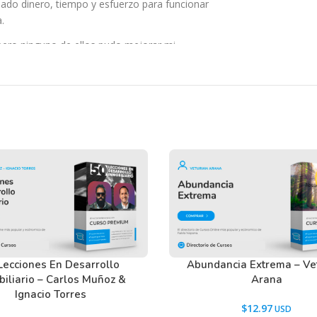
ado dinero, tiempo y esfuerzo para funcionar
.
pero ninguno de ellos pudo mejorar mi
a a mi vida aburrida, estresada, con angustia y
de soportando a un jefe, o encontraba una
ntrar qué era lo que hacía ganar tanto dinero
entonces.
nte nada.
Lecciones En Desarrollo
Abundancia Extrema – Ve
biliario – Carlos Muñoz &
Arana
 negocios.
Ignacio Torres
ntré a una persona de Ecuador.
$
12.97