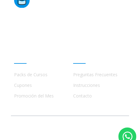
Este sitio no está afiliado ni está relacionado de
ninguna manera con academias, marcas, o terceros
comerciales, incluidos Udemy, Crehana, Domestika,
Miniconbali, etc..
Promociones
Ayuda
Packs de Cursos
Preguntas Frecuentes
Cupones
Instrucciones
Promoción del Mes
Contacto
© 2023 - 2026 Todos los Derechos Reservados