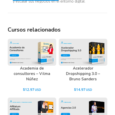
y escalar sus negocios en el entorno digital.
Tenemos un listado de todas las preguntas que
Cursos relacionados
hacen nuestros usuarios antes de comprar y
descargar los recursos WordPress.
Ir a las
Preguntas Frecuentes
, o también puedes
contactarnos usando el Chat.
Academia de
Acelerador
consultores – Vilma
Dropshipping 3.0 –
Núñez
Bruno Sanders
$
12.97
$
14.97