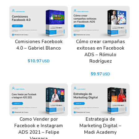
¿en cuánto tiempo aprenderás?
Tiene una duración de 2 a 3 horas de contenido.
Podrás repetirla cuantas veces quieras, el contenido
te quedará de por vida.
Comisiones Facebook
Cómo crear campañas
4.0 – Gabriel Blanco
exitosas en Facebook
ADS – Rómulo
Tenemos un listado de todas las preguntas que
$
10.97
Rodríguez
hacen nuestros usuarios antes de comprar y
descargar los recursos WordPress.
$
9.97
Ir a las
Preguntas Frecuentes
, o también puedes
contactarnos usando el Chat.
Como Vender por
Estrategia de
Facebook e Instagram
Marketing Digital –
ADS 2021 – Felipe
Madi Academy
Vergara