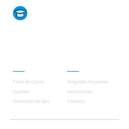
Directorio de Cursos
Este sitio no está afiliado ni está relacionado de
ninguna manera con academias, marcas, o terceros
comerciales, incluidos Udemy, Crehana, Domestika,
Miniconbali, etc..
Promociones
Ayuda
Packs de Cursos
Preguntas Frecuentes
Cupones
Instrucciones
Promoción del Mes
Contacto
© 2023 - 2026 Todos los Derechos Reservados