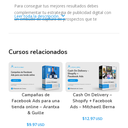
Para conseguir tus mejores resultados debes
complementar tu estrategia de publicidad digital con
Leer toda la descripción
un embudo de captura de prospectos que te
garantice que cada persona que visita tu embudo,
relice al menos 1 acción valiosa para tu negocio, esto
es lo que te enseñaré en este programa…
¿qué aprenderás en el programa?
Cursos relacionados
Contenido de este programa EXTRA…
Un programa de 0 a 100 para que te vuelvas un
profesional creando funnels. Te garantizo que al ver
este programa, en pocas horas ya estarás creando el
embudo perfecto para que seas una máquina de
Campañas de
Cash On Delivery –
captura de prospectos.
Facebook Ads para una
Shopify + Facebook
¿para quiénes va dirigido?
tienda online – Arantxa
Ads – Mitchaell Berna
& Guille
Emprendedores, dueños de negocios, empresarios,
$
12.97
educadores, lanzadores, afiliados y mucho más…
$
9.97