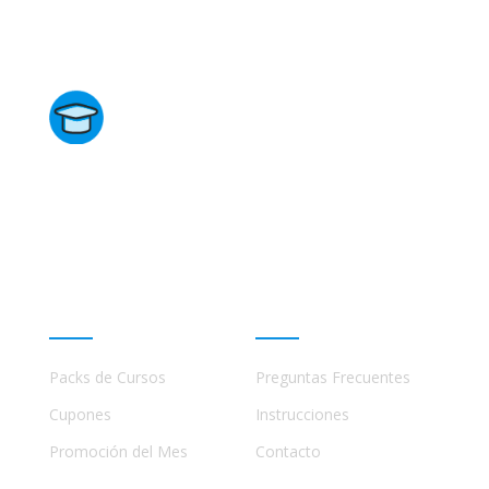
Directorio de Cursos
Este sitio no está afiliado ni está relacionado de
ninguna manera con academias, marcas, o terceros
comerciales, incluidos Udemy, Crehana, Domestika,
Miniconbali, etc..
Promociones
Ayuda
Packs de Cursos
Preguntas Frecuentes
Cupones
Instrucciones
Promoción del Mes
Contacto