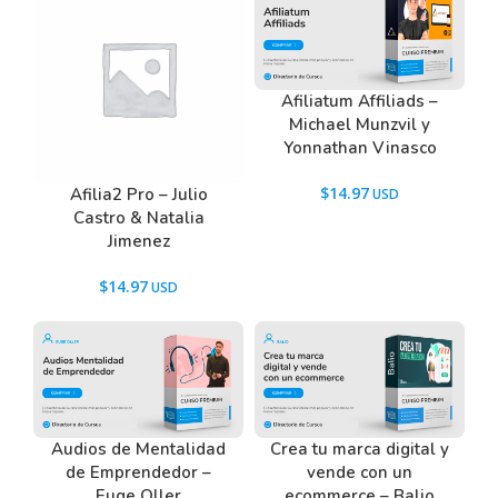
Tenemos un listado de todas las preguntas que
hacen nuestros usuarios antes de comprar y
descargar los recursos WordPress.
Afiliatum Affiliads –
Ir a las
Preguntas Frecuentes
, o también puedes
Michael Munzvil y
contactarnos usando el Chat.
Yonnathan Vinasco
$
14.97
Afilia2 Pro – Julio
Castro & Natalia
Jimenez
$
14.97
Audios de Mentalidad
Crea tu marca digital y
de Emprendedor –
vende con un
Euge Oller
ecommerce – Balio