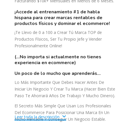
Facturando $10k+ Mensuales en Menos de 6 Meses.
¡accede al entrenamiento #1 de habla
hispana para crear marcas rentables de
productos físicos y dominar el ecommerce!
¡Te Llevo de 0 a 100 a Crear Tú Marca TOP de
Productos Físicos, Ser Tu Propio Jefe y Vender
Profesionalmente Online!
(…no importa si actualmente no tienes
experiencia en ecommerce)
un poco de lo mucho que aprenderás…
Lo Más Importante Que Debes Hacer Antes De
Iniciar Un Negocio Y Crear Tu Marca (Hacer Bien Este
Paso Te Ahorrará Años De Trabajo Y Mucho Dinero).
El Secreto Más Simple Que Usan Los Profesionales
Del Ecommerce Para Posicionar Una Marca En Un
Leer toda la descripción
Nicho Rentable Y Conseguir Un Negocio Estable.
Las 6 Características De Un Producto Ideal Para