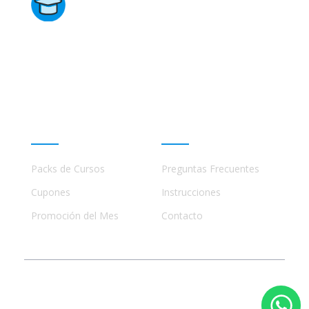
Directorio de Cursos
Este sitio no está afiliado ni está relacionado de
ninguna manera con academias, marcas, o terceros
comerciales, incluidos Udemy, Crehana, Domestika,
Miniconbali, etc..
Promociones
Ayuda
Packs de Cursos
Preguntas Frecuentes
Cupones
Instrucciones
Promoción del Mes
Contacto
© 2023 - 2026 Todos los Derechos Reservados