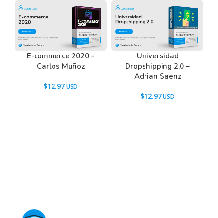
Tenemos un listado de todas las preguntas que
hacen nuestros usuarios antes de comprar y
E-commerce 2020 –
Universidad
descargar los recursos WordPress.
Carlos Muñoz
Dropshipping 2.0 –
Ir a las
Preguntas Frecuentes
, o también puedes
Adrian Saenz
contactarnos usando el Chat.
$
12.97
$
12.97