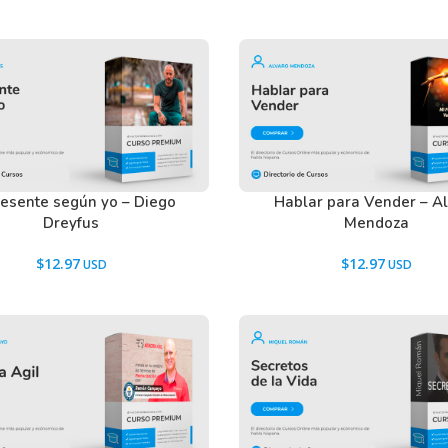
en nuestros usuarios antes de comprar y
tactarnos usando el Chat.
resente según yo – Diego
Hablar para Vender – A
Dreyfus
Mendoza
$
12.97
$
12.97