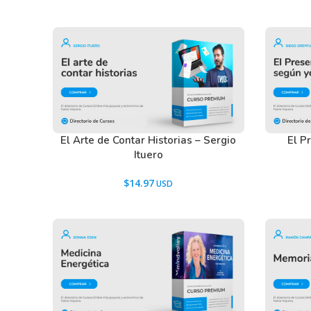
Tenemos un listado de todas las preguntas que hac
descargar los recursos WordPress.
Ir a las
Preguntas Frecuentes
, o también puedes con
El Arte de Contar Historias – Sergio
El P
Ituero
$
14.97