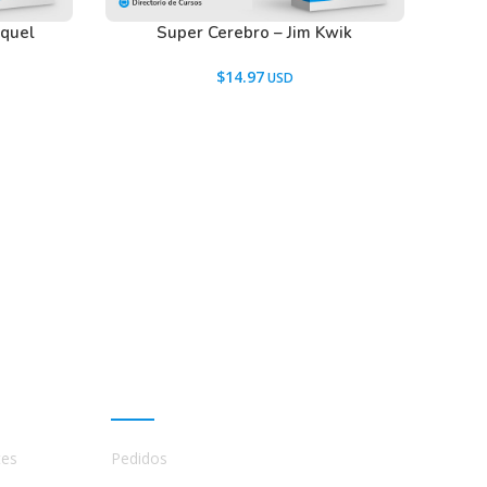
iquel
Super Cerebro – Jim Kwik
$
14.97
Mi cuenta
tes
Pedidos