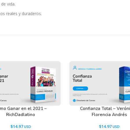
 de vida.
os reales y duraderos.
r pensamientos potenciadores.
siones.
és.
librio y productividad.
es y visión personal.
ción… es un proceso de transformación que te
tir mayor conexión contigo mismo y a vivir
 dejar atrás la confusión, avanzar con intención
la guía, las herramientas y el acompañamiento
mo Ganar en el 2021 –
Confianza Total – Verón
RichDadlatino
Florencia Andrés
$
14.97
$
14.97