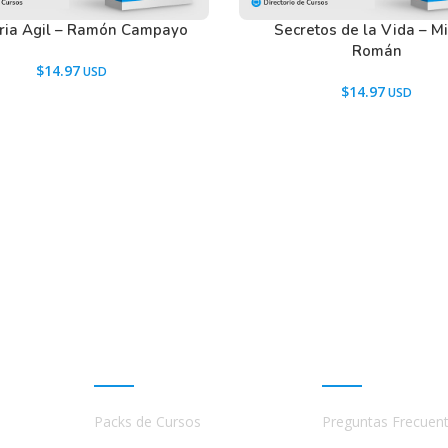
ia Agil – Ramón Campayo
Secretos de la Vida – M
Román
$
14.97
$
14.97
Promociones
Ayuda
Packs de Cursos
Preguntas Frecuen
a
s,