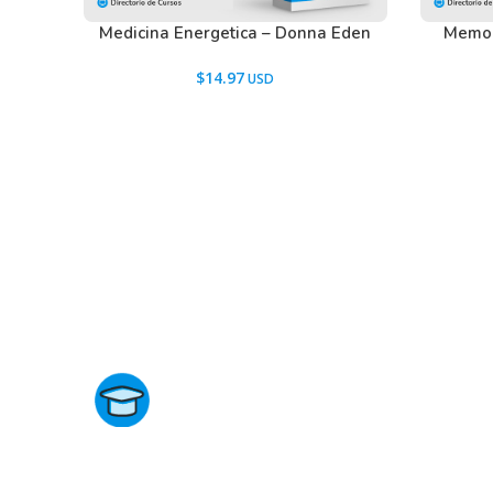
Medicina Energetica – Donna Eden
Memor
$
14.97
Directorio de Cursos
Este sitio no está afiliado ni está relacionado de ningun
manera con academias, marcas, o terceros comerciale