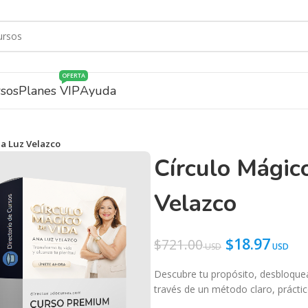
OFERTA
rsos
Planes VIP
Ayuda
na Luz Velazco
Círculo Mágic
Velazco
$
18.97
$
721.00
Descubre tu propósito, desbloquea
través de un método claro, práctic