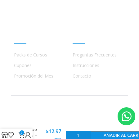
ninguna manera con academias, marcas, o terceros
comerciales, incluidos Udemy, Crehana, Domestika,
Miniconbali, etc..
Promociones
Ayuda
Packs de Cursos
Preguntas Frecuentes
Cupones
Instrucciones
Promoción del Mes
Contacto
© 2023 - 2026 Todos los Derechos Reservados
Cábala
desde
$
12.97
0
AÑADIR AL CARR
cero –