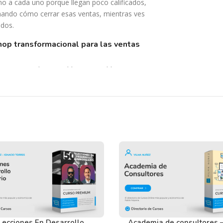
o a cada uno porque llegan poco calificados,
vinando cómo cerrar esas ventas, mientras ves
edos.
rvicio vendas, tangible o intangibles, tengan
omenzando, en todos los casos es clave
 vendedores.
 conversando» sin esfuerzos ni presión para
acer negocios contigo.
odas las situaciones que puedan pasarte
ejor por WhatsApp.
nto para vender y además es el canal
Lecciones En Desarrollo
Academia de consultores 