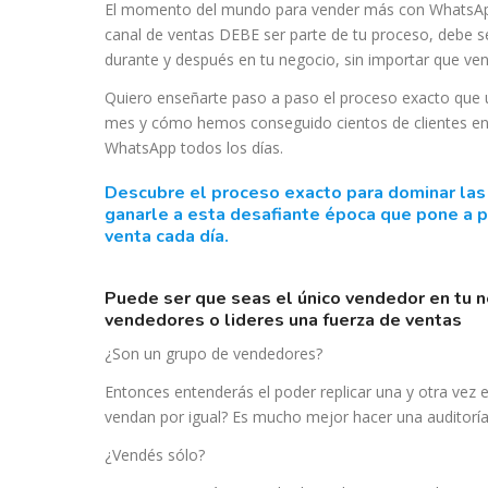
El momento del mundo para vender más con WhatsAp
canal de ventas DEBE ser parte de tu proceso, debe se
durante y después en tu negocio, sin importar que ven
Quiero enseñarte paso a paso el proceso exacto que 
mes y cómo hemos conseguido cientos de clientes en
WhatsApp todos los días.
descubre el proceso exacto para dominar las mejores estrategias que te permitirán
ganarle a esta desafiante época que pone a p
venta cada día.
puede ser que seas el único vendedor en tu negocio, seas parte de un grupo de
vendedores o lideres una fuerza de ventas
¿Son un grupo de vendedores?
Entonces entenderás el poder replicar una y otra vez
vendan por igual? Es mucho mejor hacer una auditoría
¿Vendés sólo?