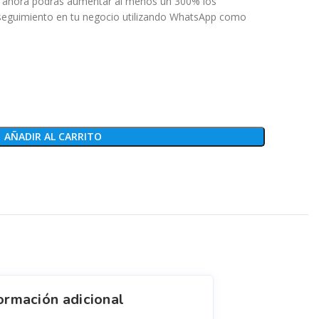
r de ahora podrás aumentar al menos un 300% los
 seguimiento en tu negocio utilizando WhatsApp como
AÑADIR AL CARRITO
ormación adicional