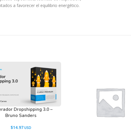
tados a favorecer el equilibrio energético.
xternas.
de vórtices energéticos, concebidos como
 de protección y equilibrio vibracional.
?
eresadas en el trabajo energético y el
erador Dropshipping 3.0 –
encia previa.
Bruno Sanders
$
14.97