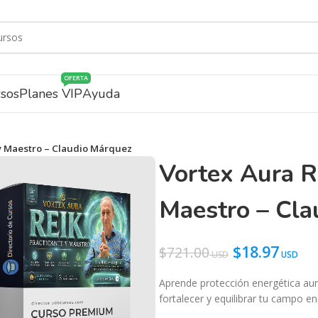
OFERTA
rsos
Planes VIP
Ayuda
 y Maestro – Claudio Márquez
Vortex Aura Re
Maestro – Cla
$
18.97
$
721.00
Aprende protección energética aura
fortalecer y equilibrar tu campo en