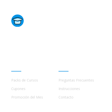
Directorio de Cursos
Este sitio no está afiliado ni está relacionado de
ninguna manera con academias, marcas, o terceros
comerciales, incluidos Udemy, Crehana, Domestika,
Miniconbali, etc..
Promociones
Ayuda
Packs de Cursos
Preguntas Frecuentes
Cupones
Instrucciones
Promoción del Mes
Contacto