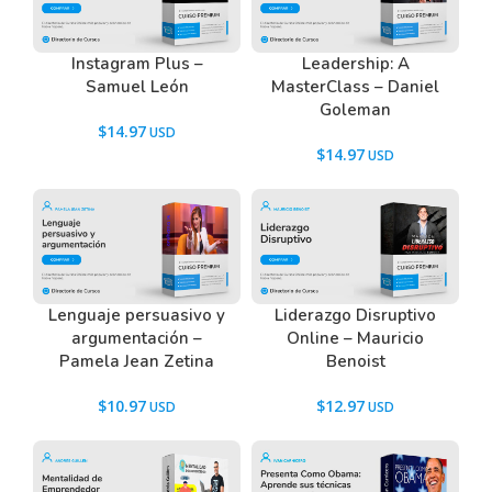
Tenemos un listado de todas las preguntas que
hacen nuestros usuarios antes de comprar y
Instagram Plus –
Leadership: A
Samuel León
MasterClass – Daniel
descargar los recursos WordPress.
Goleman
Ir a las
Preguntas Frecuentes
, o también puedes
$
14.97
contactarnos usando el Chat.
$
14.97
Lenguaje persuasivo y
Liderazgo Disruptivo
argumentación –
Online – Mauricio
Pamela Jean Zetina
Benoist
$
10.97
$
12.97