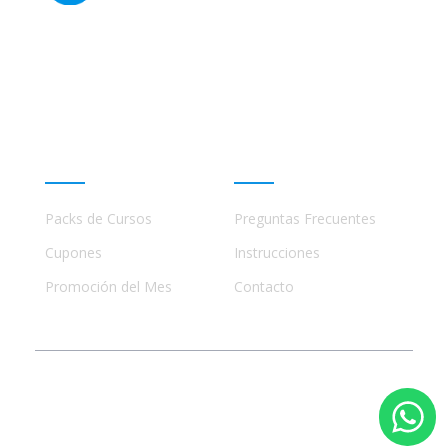
Este sitio no está afiliado ni está relacionado de
ninguna manera con academias, marcas, o terceros
comerciales, incluidos Udemy, Crehana, Domestika,
Miniconbali, etc..
Promociones
Ayuda
Packs de Cursos
Preguntas Frecuentes
Cupones
Instrucciones
Promoción del Mes
Contacto
© 2023 - 2026 Todos los Derechos Reservados
Storytelling