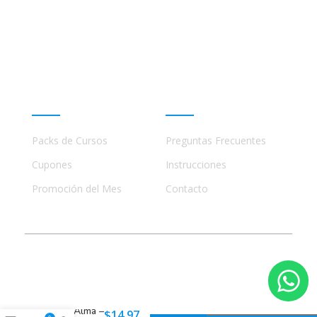
Este sitio no está afiliado ni está relacionado de
ninguna manera con academias, marcas, o terceros
comerciales, incluidos Udemy, Crehana, Domestika,
Miniconbali, etc..
Promociones
Ayuda
Packs de Cursos
Preguntas Frecuentes
Cupones
Instrucciones
Promoción del Mes
Contacto
© 2023 - 2026 Todos los Derechos Reservados
Sanación
del Alma –
$
14.97