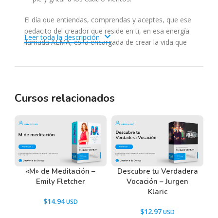
El día que entiendas, comprendas y aceptes, que ese
pedacito del creador que reside en ti, en esa energía
Leer toda la descripción
llamada ALMA, es la encargada de crear la vida que
deseas; y que ese ALMA HUMANA es capaz de obrar
milagros en tu vida si está bien dirigida con el poder
de tus pensamientos, ese día, conocerás la verdad y
serás libre.
Cursos relacionados
en este curso cerraremos puertas de bronce
para que el universo abra nuevas puertas
doradas que están destinadas para ti. vamos
a activar las fuerzas más poderosas que
posees, el perdón y la gratitud.
«M» de Meditación –
Descubre tu Verdadera
Emily Fletcher
Vocación – Jurgen
Klaric
Tenemos un listado de todas las preguntas que
$
14.94
hacen nuestros usuarios antes de comprar y
$
12.97
descargar los recursos WordPress.