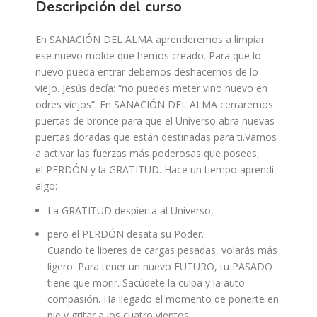
Descripción del curso
En SANACIÓN DEL ALMA aprenderemos a limpiar
ese nuevo molde que hemos creado. Para que lo
nuevo pueda entrar debemos deshacernos de lo
viejo. Jesús decía:
“no puedes meter vino nuevo en
odres viejos”
. En SANACIÓN DEL ALMA cerraremos
puertas de bronce para que el Universo abra nuevas
puertas doradas que están destinadas para ti.Vamos
a activar las fuerzas más poderosas que posees,
el
PERDÓN y la GRATITUD
. Hace un tiempo aprendí
algo:
La
GRATITUD
despierta al
Universo
,
pero el
PERDÓN
desata su
Poder
.
Cuando te liberes de cargas pesadas, volarás más
ligero. Para tener un nuevo FUTURO, tu PASADO
tiene que morir. Sacúdete la culpa y la auto-
compasión. Ha llegado el momento de ponerte en
pie y gritar a los cuatro vientos.