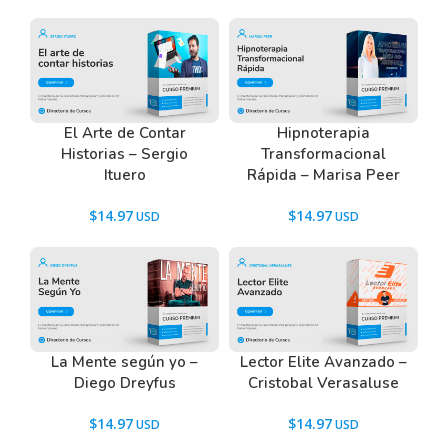
Ir a las
Preguntas Frecuentes
, o también puedes
contactarnos usando el Chat.
El Arte de Contar
Hipnoterapia
Historias – Sergio
Transformacional
Ituero
Rápida – Marisa Peer
$
14.97
$
14.97
La Mente según yo –
Lector Elite Avanzado –
Diego Dreyfus
Cristobal Verasaluse
$
14.97
$
14.97