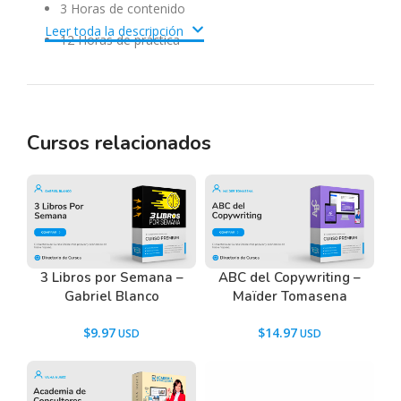
3 Horas de contenido
Leer toda la descripción
12 Horas de práctica
conocimientos previos
Pasión por aprender idiomas
Inglés básico
Cursos relacionados
Tenemos un listado de todas las preguntas que
hacen nuestros usuarios antes de comprar y
descargar los recursos WordPress.
3 Libros por Semana –
ABC del Copywriting –
Ir a las
Preguntas Frecuentes
, o también puedes
Gabriel Blanco
Maïder Tomasena
contactarnos usando el Chat.
$
9.97
$
14.97