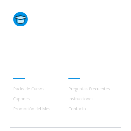
Directorio de Cursos
Este sitio no está afiliado ni está relacionado de
ninguna manera con academias, marcas, o terceros
comerciales, incluidos Udemy, Crehana, Domestika,
Miniconbali, etc..
Promociones
Ayuda
Packs de Cursos
Preguntas Frecuentes
Cupones
Instrucciones
Promoción del Mes
Contacto