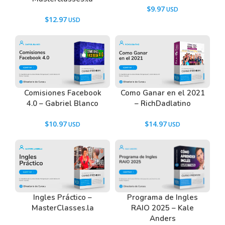
$
9.97
$
12.97
Comisiones Facebook
Como Ganar en el 2021
4.0 – Gabriel Blanco
– RichDadlatino
$
10.97
$
14.97
Ingles Práctico –
Programa de Ingles
MasterClasses.la
RAIO 2025 – Kale
Anders