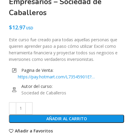
Empresarios – Sociedad de
Caballeros
$
12.97
Este curso fue creado para todas aquellas personas que
quieren aprender paso a paso cómo utilizar Excel como
herramienta financiera y proyectar todos sus negocios e
inversiones como verdaderos inversionistas.
Pagina de Venta:
https://pay.hotmart.com/L73545901E?
checkoutMode=10&bid=1660231073131&utm_medium=ema
Autor del curso:
marketing&utm_source=clientify&utm_campaign=lanzamien
Sociedad de Caballeros
curso-de-excel
AÑADIR AL CARRITO
Añadir a Favoritos