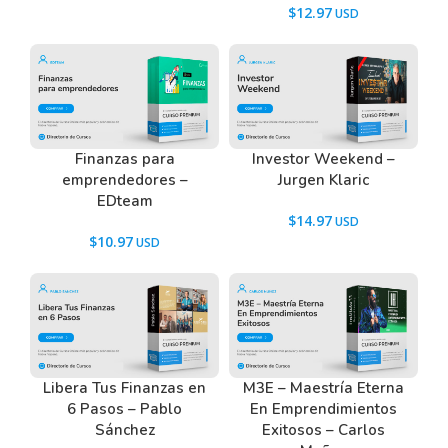
Valorar un activo mediante la metodología de flujo
$
12.97
de efectivo descontado
Construir un presupuesto para CapEx y
depreciaciones
Los principales riesgos de usar Excel para construir
modelos financieros
Finanzas para
Investor Weekend –
emprendedores –
Jurgen Klaric
Presentar tus modelos a una junta de
EDteam
inversionistas
$
14.97
$
10.97
Tenemos un listado de todas las preguntas que
hacen nuestros usuarios antes de comprar y
descargar los recursos WordPress.
Ir a las
Preguntas Frecuentes
, o también puedes
Libera Tus Finanzas en
M3E – Maestría Eterna
contactarnos usando el Chat.
6 Pasos – Pablo
En Emprendimientos
Sánchez
Exitosos – Carlos