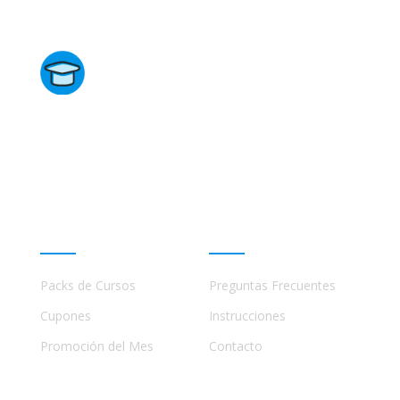
Directorio de Cursos
Este sitio no está afiliado ni está relacionado de
ninguna manera con academias, marcas, o terceros
comerciales, incluidos Udemy, Crehana, Domestika,
Miniconbali, etc..
Promociones
Ayuda
Packs de Cursos
Preguntas Frecuentes
Cupones
Instrucciones
Promoción del Mes
Contacto