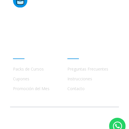
Directorio de Cursos
Este sitio no está afiliado ni está relacionado de
ninguna manera con academias, marcas, o terceros
comerciales, incluidos Udemy, Crehana, Domestika,
Miniconbali, etc..
Promociones
Ayuda
Packs de Cursos
Preguntas Frecuentes
Cupones
Instrucciones
Promoción del Mes
Contacto
© 2023 - 2026 Todos los Derechos Reservados
El