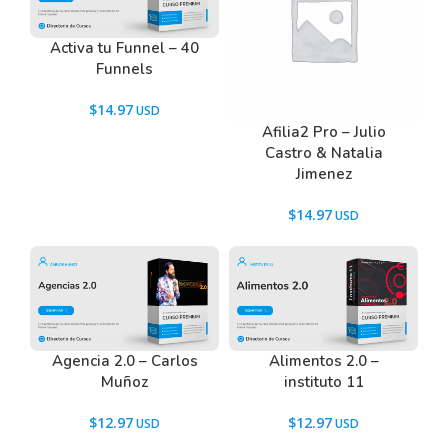
Tenemos un listado de todas las preguntas que
Activa tu Funnel – 40
hacen nuestros usuarios antes de comprar y
Funnels
descargar los recursos WordPress.
Ir a las
Preguntas Frecuentes
, o también puedes
$
14.97
contactarnos usando el Chat.
Afilia2 Pro – Julio
Castro & Natalia
Jimenez
$
14.97
Agencia 2.0 – Carlos
Alimentos 2.0 –
Muñoz
instituto 11
$
12.97
$
12.97