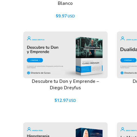
Blanco
$
9.97
Descubre tu Don y Emprende –
Du
Diego Dreyfus
$
12.97