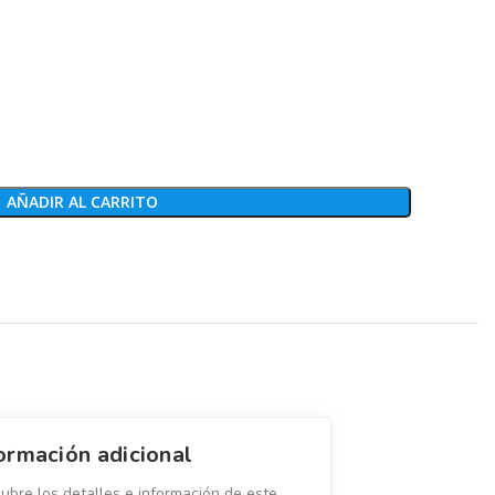
AÑADIR AL CARRITO
ormación adicional
ubre los detalles e información de este