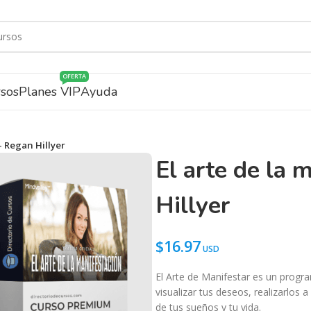
OFERTA
rsos
Planes VIP
Ayuda
– Regan Hillyer
El arte de la 
Hillyer
$
16.97
El Arte de Manifestar es un progr
visualizar tus deseos, realizarlos 
de tus sueños y tu vida.