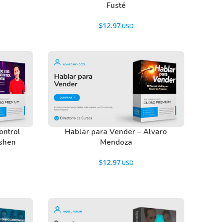
Fusté
$
12.97
ontrol
Hablar para Vender – Alvaro
ishen
Mendoza
$
12.97