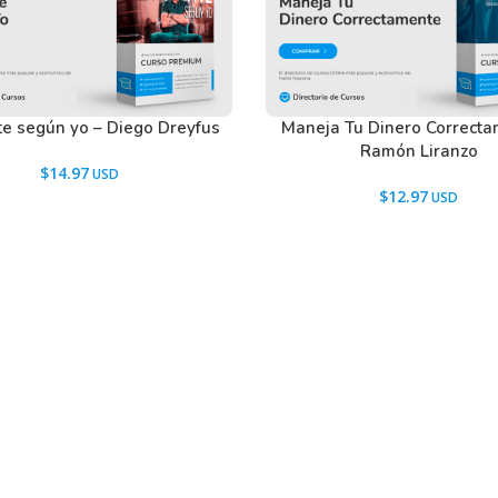
e según yo – Diego Dreyfus
Maneja Tu Dinero Correcta
Ramón Liranzo
$
14.97
$
12.97
Promociones
Ayuda