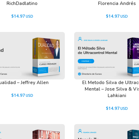
RichDadlatino
Florencia Andrés
$
14.97
$
14.97
alidad – Jeffrey Allen
El Metodo Silva de Ultrac
Mental – Jose Silva & V
$
14.97
Lahkiani
$
14.97