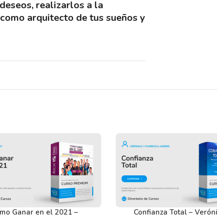
eseos, realizarlos a la
 como arquitecto de tus sueños y
en nuestros usuarios antes de comprar y
tactarnos usando el Chat.
mo Ganar en el 2021 –
Confianza Total – Verón