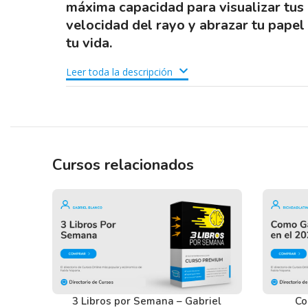
máxima capacidad para visualizar tus d
velocidad del rayo y abrazar tu papel
tu vida.
Leer toda la descripción
Tenemos un listado de todas las preguntas que hac
descargar los recursos WordPress.
Ir a las
Preguntas Frecuentes
, o también puedes con
Cursos relacionados
3 Libros por Semana – Gabriel
Co