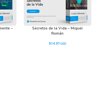
mente –
Secretos de la Vida – Miquel
Román
$
14.97
Mi cuenta