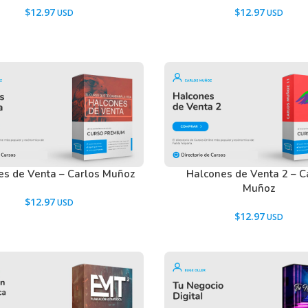
$
12.97
$
12.97
es de Venta – Carlos Muñoz
Halcones de Venta 2 – C
Muñoz
$
12.97
$
12.97