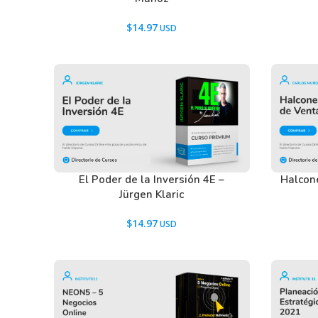
$
14.97
El Poder de la Inversión 4E –
Halcon
Jürgen Klaric
$
14.97