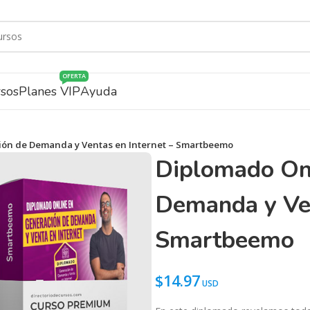
OFERTA
rsos
Planes VIP
Ayuda
ión de Demanda y Ventas en Internet – Smartbeemo
Diplomado Onl
Demanda y Ven
Smartbeemo
$
14.97