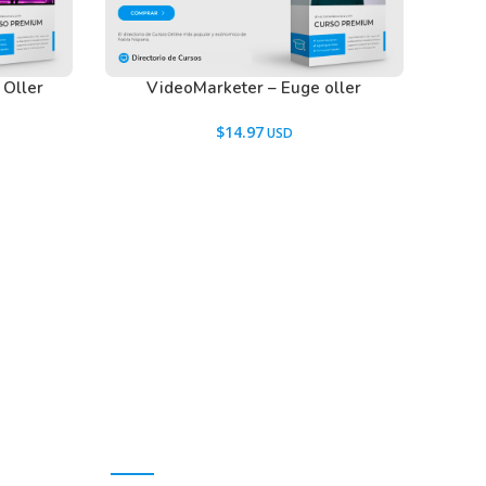
 Oller
VideoMarketer – Euge oller
$
14.97
Mi cuenta