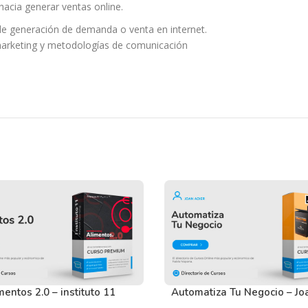
hacia generar ventas online.
 de generación de demanda o venta en internet.
 marketing y metodologías de comunicación
contacto interesado o una venta.
en nuestros usuarios antes de comprar y
tactarnos usando el Chat.
mentos 2.0 – instituto 11
Automatiza Tu Negocio – Jo