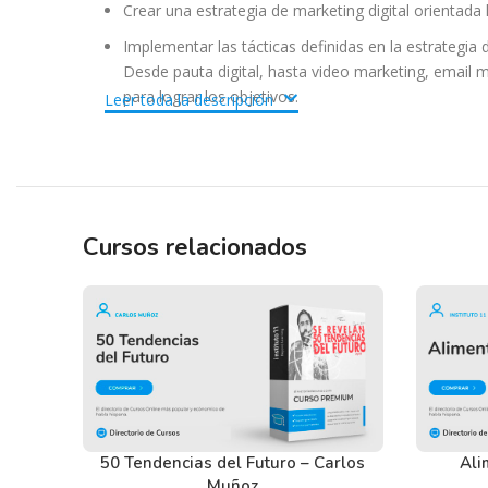
Crear una estrategia de marketing digital orientada 
Implementar las tácticas definidas en la estrategia
Desde pauta digital, hasta video marketing, email
para lograr los objetivos.
Leer toda la descripción
Generar confianza en su audiencia, para lograr un 
Tenemos un listado de todas las preguntas que hac
Cursos relacionados
descargar los recursos WordPress.
Ir a las
Preguntas Frecuentes
, o también puedes con
50 Tendencias del Futuro – Carlos
Ali
Muñoz